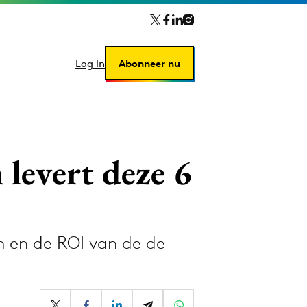
Log in
Log in
Abonneer nu
Abonneer nu
levert deze 6
n en de ROI van de de