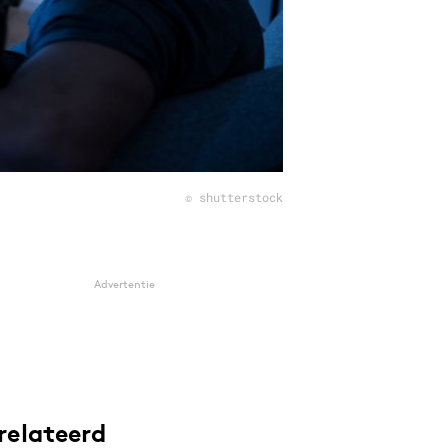
© shutterstock
Advertentie
relateerd