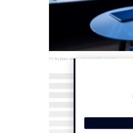
Tv-kijken plus een second screen