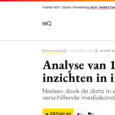
HOME
HOME
9 SEPT: GENAI-TRAINING
9 SEPT: GENAI-TRAINING
12 NOV: MARKETIN
12 NOV: MARKETIN
Effectiviteit
5 OKTOBER 2022
JASPER 
Volg het laatste nieuws via de Adformatie N
Analyse van 
inzichten in 
Topics
Nielsen dook de data in 
Artificial Intelligence
Design
verschillende mediakana
Bureaus
Digital transf
Campagnes
Diversiteit
PREMIUM
0
0