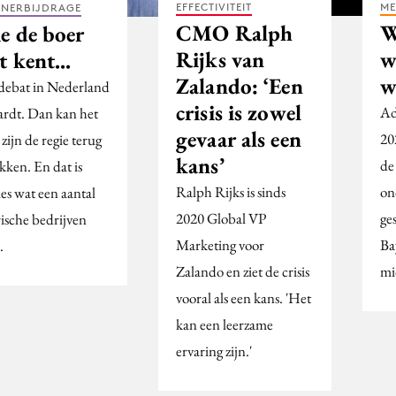
EFFECTIVITEIT
ME
TNERBIJDRAGE
CMO Ralph
W
e de boer
Rijks van
w
t kent...
Zalando: ‘Een
w
debat in Nederland
crisis is zowel
Ad
ardt. Dan kan het
gevaar als een
20
zijn de regie terug
kans’
de
kken. En dat is
Ralph Rijks is sinds
on
es wat een aantal
2020 Global VP
ge
rische bedrijven
Marketing voor
Ba
.
Zalando en ziet de crisis
mi
vooral als een kans. 'Het
kan een leerzame
ervaring zijn.'