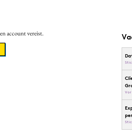
een account vereist.
Va
Da
Sti
Cli
Gr
Vor
Ex
pe
Sti