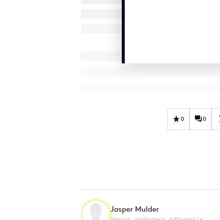
0
0
Jasper Mulder
Senior redacteur Adformatie