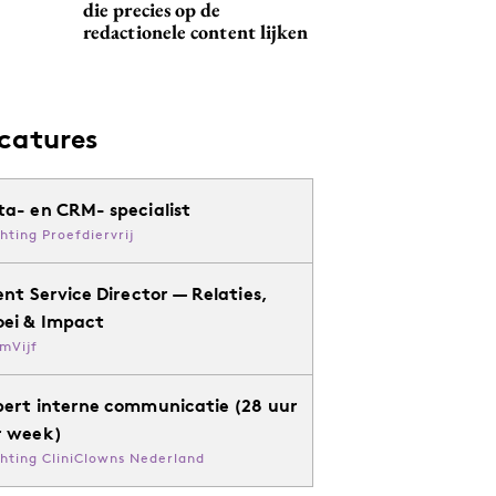
die precies op de
redactionele content lijken
catures
ta- en CRM- specialist
chting Proefdiervrij
ent Service Director — Relaties,
oei & Impact
mVijf
pert interne communicatie (28 uur
r week)
chting CliniClowns Nederland