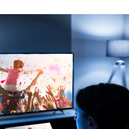
Programmatic
ering
Purpose Marketing
keting
Reputatie & crisis
nicatie