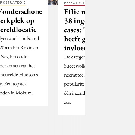
RKSTRATEGIE
EFFECTIVITEIT
onderschone
Effie noteert
erkplek op
38 ingezonden
ereldlocatie
cases: 'Corona
heeft geen
yen zetelt sinds eind
invloed meer'
20 aan het Rokin en
 Nes, het oude
De categorie
derkomen van het
Succesvolle introducties
sneuvelde Hudson's
neemt toe aan
y. Een topstek
populariteit: vorig jaar
dden in Mokum.
één inzending, dit jaar
zes.