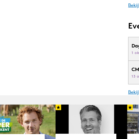
Bekij
Ev
Da
1 o
CM
13 
Beki