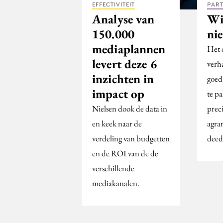
EFFECTIVITEIT
PAR
Analyse van
Wi
150.000
nie
mediaplannen
Het 
levert deze 6
verh
inzichten in
goed 
impact op
te pa
Nielsen dook de data in
preci
en keek naar de
agra
verdeling van budgetten
deed
en de ROI van de de
verschillende
mediakanalen.