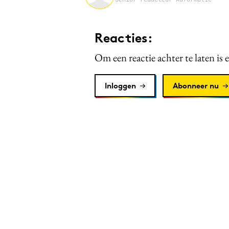
Reacties:
Om een reactie achter te laten is 
Inloggen
Abonneer nu