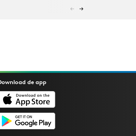
Download de
app