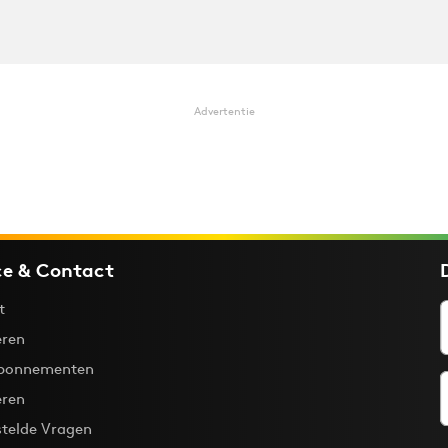
Advertentie
ce & Contact
t
ren
bonnementen
eren
stelde Vragen