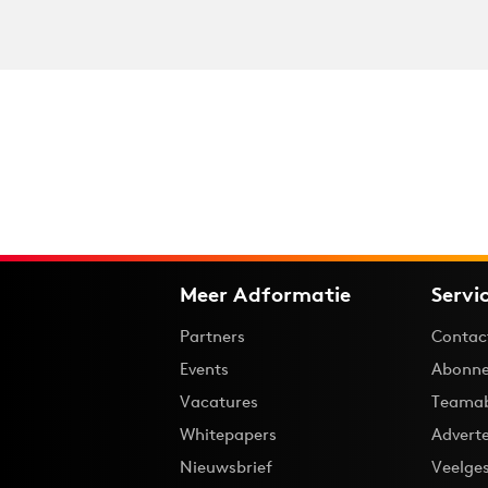
Meer Adformatie
Servi
Partners
Contac
Events
Abonne
Vacatures
Teama
Whitepapers
Advert
Nieuwsbrief
Veelge