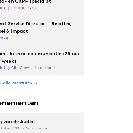
ta- en CRM- specialist
chting Proefdiervrij
ent Service Director — Relaties,
oei & Impact
mVijf
pert interne communicatie (28 uur
r week)
chting CliniClowns Nederland
k alle vacatures
enementen
g van de Audio
ktober 2026 · Adformatie