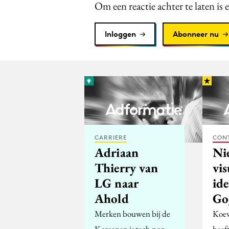
Om een reactie achter te laten is 
Inloggen
Abonneer nu
CARRIERE
CON
Adriaan
Ni
Thierry van
vis
LG naar
ide
Ahold
Go
Merken bouwen bij de
Koew
Koreanen is toch nog
heef