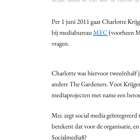
Helaas hebben we niet meer de rechten op
Per 1 juni 2011 gaat Charlotte Krijge
bij mediabureau
MEC
(voorheen Me
vragen.
Charlotte was hiervoor tweeënhalf ja
andere The Gardeners. Voor Krijger
mediaprojecten met name een bero
Mec zegt social media geïntegreerd 
betekent dat voor de organisatie, 
Socialmedia8?