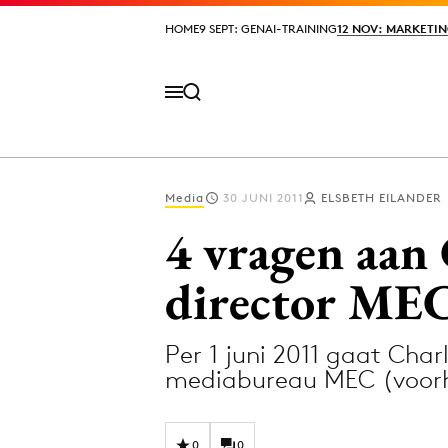
HOME
HOME
9 SEPT: GENAI-TRAINING
9 SEPT: GENAI-TRAINING
12 NOV: MARKETIN
12 NOV: MARKETIN
Media
30 JUNI 2011
ELSBETH EILANDER
Volg het laatste nieuws via de Adformatie N
4 vragen aan 
director ME
Topics
Per 1 juni 2011 gaat Charl
Artificial Intelligence
Design
mediabureau MEC (voor
Bureaus
Digital transf
Campagnes
Diversiteit
0
0