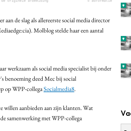
 de originele afbeelding
© adformatie
r aan de slag als allereerste social media director
diaedge:cia). Molblog stelde haar een aantal
ar werkzaam als social media specialist bij onder
's benoeming deed Mec bij social
ep op WPP-collega
Socialmedia8
.
te willen aanbieden aan zijn klanten. Wat
Va
en de samenwerking met WPP-collega