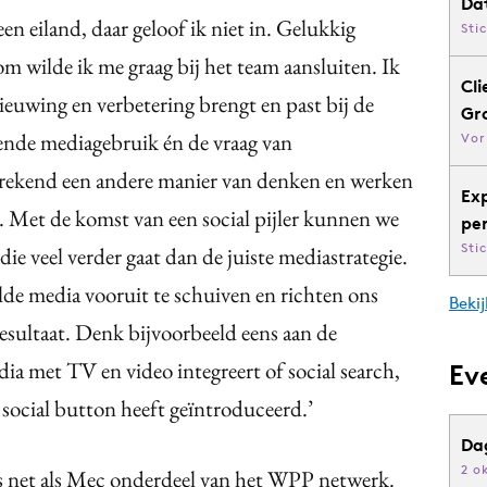
Da
een eiland, daar geloof ik niet in. Gelukkig
Sti
m wilde ik me graag bij het team aansluiten. Ik
Cli
nieuwing en verbetering brengt en past bij de
Gr
ende mediagebruik én de vraag van
Vor
prekend een andere manier van denken en werken
Ex
ie. Met de komst van een social pijler kunnen we
pe
Sti
e veel verder gaat dan de juiste mediastrategie.
lde media vooruit te schuiven en richten ons
Bekij
esultaat. Denk bijvoorbeeld eens aan de
ia met TV en video integreert of social search,
Ev
social button heeft geïntroduceerd.’
Da
2 o
is net als Mec onderdeel van het WPP netwerk.