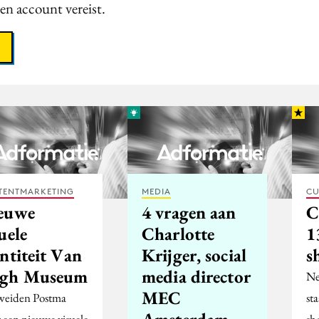
een account vereist.
TENTMARKETING
MEDIA
CU
euwe
4 vragen aan
C
uele
Charlotte
1
ntiteit Van
Krijger, social
s
gh Museum
media director
Ne
MEC
eiden Postma
st
Amsterdam
t een nieuwe visuele
sh