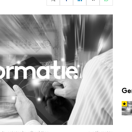
Programmatic
ering
Purpose Marketing
keting
Reputatie & crisis
nicatie
Ge