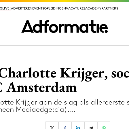
GLIVE!
GLIVE!
ADVERTEREN
ADVERTEREN
EVENTS
EVENTS
OPLEIDINGEN
OPLEIDINGEN
VACATURES
VACATURES
ACADEMY
ACADEMY
PARTNERS
PARTNERS
ieuws app
Charlotte Krijger, so
C Amsterdam
otte Krijger aan de slag als allereerste 
Media
heen Mediaedge:cia).…
ormation
Merkstrategie
PR