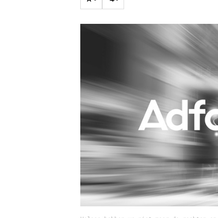
Carriere
Effectiviteit
Contentmarketing
Gedragsverand
Craft
Influencer mar
Customer Experience
Interne commu
Data & Insights
Martech