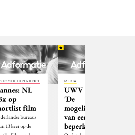
STOMER EXPERIENCE
MEDIA
annes: NL
UWV toont
3x op
'De
hortlist film
mogelijkheden
van een
derlandse bureaus
beperking'
aan 13 keer op de
ortlist Film van het
Onder de slogan 'De