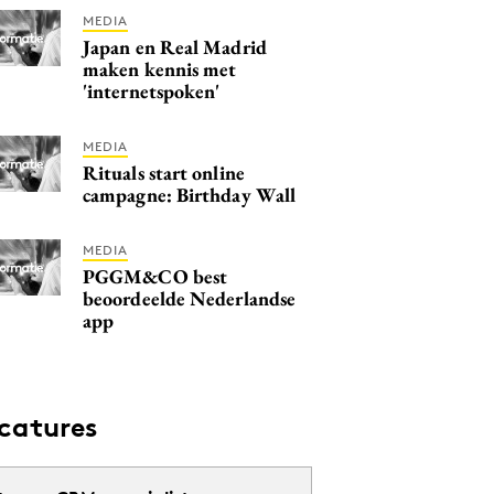
MEDIA
Japan en Real Madrid
maken kennis met
'internetspoken'
MEDIA
Rituals start online
campagne: Birthday Wall
MEDIA
PGGM&CO best
beoordeelde Nederlandse
app
catures