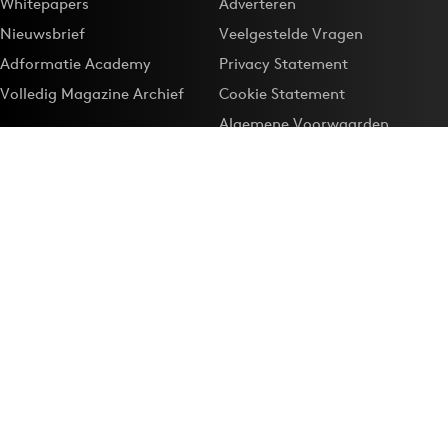
Whitepapers
Adverteren
Nieuwsbrief
Veelgestelde Vragen
Adformatie Academy
Privacy Statement
Volledig Magazine Archief
Cookie Statement
Algemene Voorwaarden
Onze app
Maak Adformatie.nl je
Google-favoriet
Privacyinstellingen
Download de
Adformatie Nieuws App