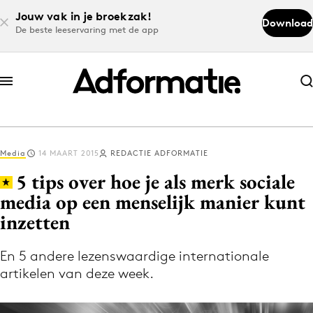
Jouw vak in je broekzak!
Download
De beste leeservaring met de app
Abonneer nu
Abonneer nu
Media
14 MAART 2015
REDACTIE ADFORMATIE
Log in
5 tips over hoe je als merk sociale
media op een menselijk manier kunt
inzetten
Download de app
Volg het laatste nieuws via de Adformatie
En 5 andere lezenswaardige internationale
Nieuws app
artikelen van deze week.