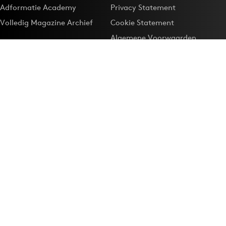
Adformatie Academy
Privacy Statement
Volledig Magazine Archief
Cookie Statement
Algemene Voorwaarden
Onze app
Maak Adformatie.nl je
Google-favoriet
Privacyinstellingen
Download de
Adformatie Nieuws App