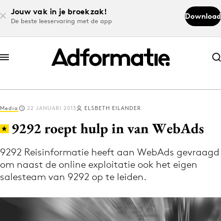
Jouw vak in je broekzak!
Download
De beste leeservaring met de app
Abonneer nu
Abonneer nu
Media
22 JANUARI 2013
ELSBETH EILANDER
Log in
9292 roept hulp in van WebAds
9292 Reisinformatie heeft aan WebAds gevraagd
Download de app
om naast de online exploitatie ook het eigen
Volg het laatste nieuws via de Adformatie
salesteam van 9292 op te leiden.
Nieuws app