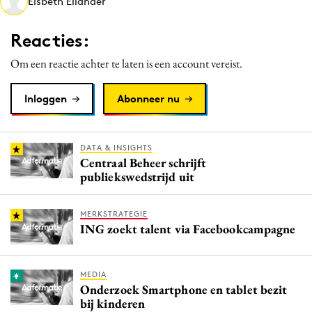
Elsbeth Eilander
Media
Merkstrategie
Reacties:
PR
Om een reactie achter te laten is een account vereist.
Programmatic
Purpose Marketing
Inloggen
Abonneer nu
Reputatie & crisis
DATA & INSIGHTS
Centraal Beheer schrijft
publiekswedstrijd uit
MERKSTRATEGIE
ING zoekt talent via Facebookcampagne
MEDIA
Onderzoek Smartphone en tablet bezit
bij kinderen