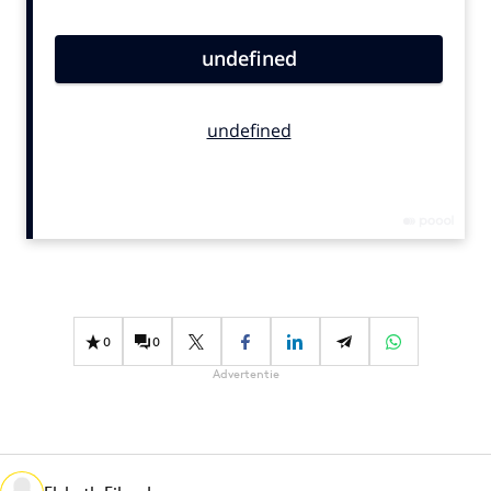
Bureaus
Campagnes
Carriere
Contentmarketing
Craft
Customer Experience
Data & Insights
Design
Digital transformation
Diversiteit
0
0
Effectiviteit
Advertentie
Gedragsverandering
Influencer marketing
Interne communicatie
Martech