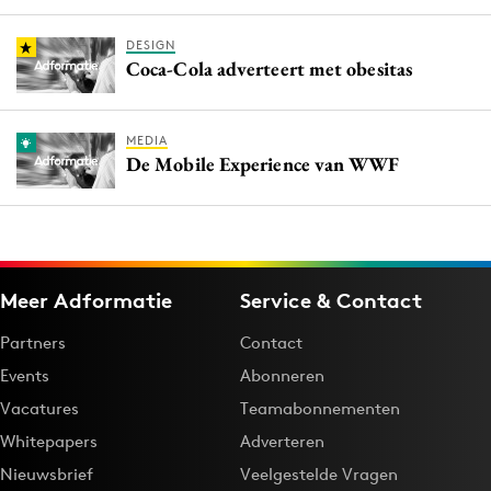
DESIGN
Coca-Cola adverteert met obesitas
MEDIA
De Mobile Experience van WWF
Meer Adformatie
Service & Contact
Partners
Contact
Events
Abonneren
Vacatures
Teamabonnementen
Whitepapers
Adverteren
Nieuwsbrief
Veelgestelde Vragen