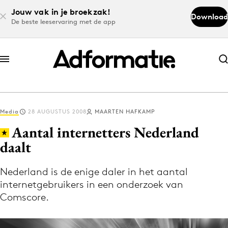
Jouw vak in je broekzak!
Download
De beste leeservaring met de app
Abonneer nu
Abonneer nu
Media
28 AUGUSTUS 2008
MAARTEN HAFKAMP
Log in
Aantal internetters Nederland
daalt
Download de app
Volg het laatste nieuws via de Adformatie
Nederland is de enige daler in het aantal
internetgebruikers in een onderzoek van
Nieuws app
Comscore.