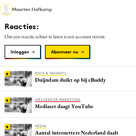
Media
Maarten Hafkamp
Merkstrategie
Reacties:
PR
Programmatic
Om een reactie achter te laten is een account vereist.
Purpose Marketing
Inloggen
Abonneer nu
Reputatie & crisis
DATA & INSIGHTS
Duijndam duikt op bij eBuddy
INFLUENCER MARKETING
Mediaset daagt YouTube
MEDIA
Aantal internetters Nederland daalt