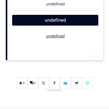
Bureaus
Campagnes
Carriere
Contentmarketing
Craft
Customer Experience
Data & Insights
Design
Digital transformation
Diversiteit
Effectiviteit
0
0
Gedragsverandering
Advertentie
Influencer marketing
Interne communicatie
Martech