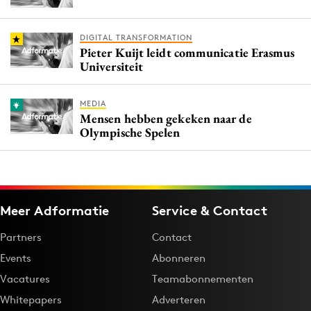
DIGITAL TRANSFORMATION
Pieter Kuijt leidt communicatie Erasmus
Universiteit
MEDIA
Mensen hebben gekeken naar de
Olympische Spelen
Meer Adformatie
Service & Contact
Partners
Contact
Events
Abonneren
Vacatures
Teamabonnementen
Whitepapers
Adverteren