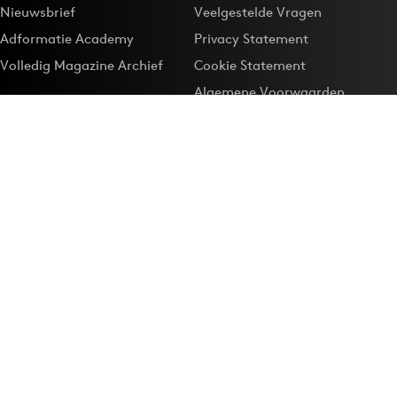
Nieuwsbrief
Veelgestelde Vragen
Adformatie Academy
Privacy Statement
Volledig Magazine Archief
Cookie Statement
Algemene Voorwaarden
Onze app
Maak Adformatie.nl je
Google-favoriet
Privacyinstellingen
Download de
Adformatie Nieuws App