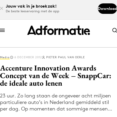
Jouw vak in je broekzak!
Download
De beste leeservaring met de app
Abonneer nu
Abonneer nu
Media
6 DECEMBER 2012
PIETER PAUL VAN OERLE
Log in
Accenture Innovation Awards
Concept van de Week – SnappCar:
de ideale auto lenen
Download de app
Volg het laatste nieuws via de Adformatie
23 uur. Zo lang staan de ongeveer acht miljoen
Nieuws app
particuliere auto’s in Nederland gemiddeld stil
per dag. Op momenten dat sommige mensen…