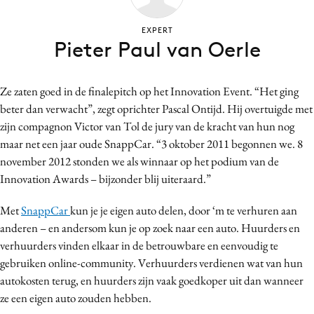
Bureaus
EXPERT
Campagnes
Pieter Paul van Oerle
Carriere
Contentmarketing
Ze zaten goed in de finalepitch op het Innovation Event. “Het ging
Craft
beter dan verwacht”, zegt oprichter Pascal Ontijd. Hij overtuigde met
Customer Experience
zijn compagnon Victor van Tol de jury van de kracht van hun nog
Data & Insights
maar net een jaar oude SnappCar. “3 oktober 2011 begonnen we. 8
november 2012 stonden we als winnaar op het podium van de
Design
Innovation Awards – bijzonder blij uiteraard.”
Digital transformation
Diversiteit
Met
SnappCar
kun je je eigen auto delen, door ‘m te verhuren aan
Effectiviteit
anderen – en andersom kun je op zoek naar een auto. Huurders en
verhuurders vinden elkaar in de betrouwbare en eenvoudig te
Gedragsverandering
gebruiken online-community. Verhuurders verdienen wat van hun
Influencer marketing
autokosten terug, en huurders zijn vaak goedkoper uit dan wanneer
Interne communicatie
ze een eigen auto zouden hebben.
Martech