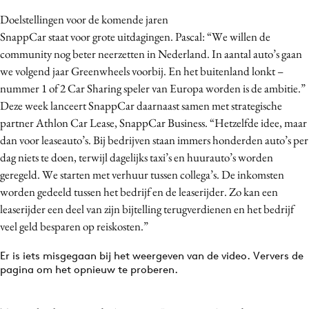
Doelstellingen voor de komende jaren
SnappCar staat voor grote uitdagingen. Pascal: “We willen de
community nog beter neerzetten in Nederland. In aantal auto’s gaan
we volgend jaar Greenwheels voorbij. En het buitenland lonkt –
nummer 1 of 2 Car Sharing speler van Europa worden is de ambitie.”
Deze week lanceert SnappCar daarnaast samen met strategische
partner Athlon Car Lease, SnappCar Business. “Hetzelfde idee, maar
dan voor leaseauto’s. Bij bedrijven staan immers honderden auto’s per
dag niets te doen, terwijl dagelijks taxi’s en huurauto’s worden
geregeld. We starten met verhuur tussen collega’s. De inkomsten
worden gedeeld tussen het bedrijf en de leaserijder. Zo kan een
leaserijder een deel van zijn bijtelling terugverdienen en het bedrijf
veel geld besparen op reiskosten.”
Er is iets misgegaan bij het weergeven van de video. Ververs de
pagina om het opnieuw te proberen.