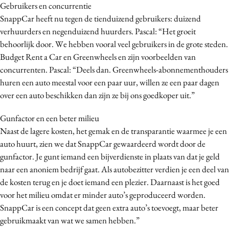
Gebruikers en concurrentie
SnappCar heeft nu tegen de tienduizend gebruikers: duizend
verhuurders en negenduizend huurders. Pascal: “Het groeit
behoorlijk door. We hebben vooral veel gebruikers in de grote steden.
Budget Rent a Car en Greenwheels en zijn voorbeelden van
concurrenten. Pascal: “Deels dan. Greenwheels-abonnementhouders
huren een auto meestal voor een paar uur, willen ze een paar dagen
over een auto beschikken dan zijn ze bij ons goedkoper uit.”
Gunfactor en een beter milieu
Naast de lagere kosten, het gemak en de transparantie waarmee je een
auto huurt, zien we dat SnappCar gewaardeerd wordt door de
gunfactor. Je gunt iemand een bijverdienste in plaats van dat je geld
naar een anoniem bedrijf gaat. Als autobezitter verdien je een deel van
de kosten terug en je doet iemand een plezier. Daarnaast is het goed
voor het milieu omdat er minder auto’s geproduceerd worden.
SnappCar is een concept dat geen extra auto’s toevoegt, maar beter
gebruikmaakt van wat we samen hebben.”