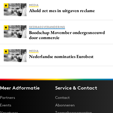
MEDIA
Ahold zet mes in uitgaven reclame
GEDRAGSVERANDERING
Boodschap Movember ondergesneeuwd
door commercie
MEDIA
Nederlandse nominaties Eurobest
Meer Adformatie
Service & Contact
Partners
Contact
Events
Abonneren
Vacatures
Teamabonnementen