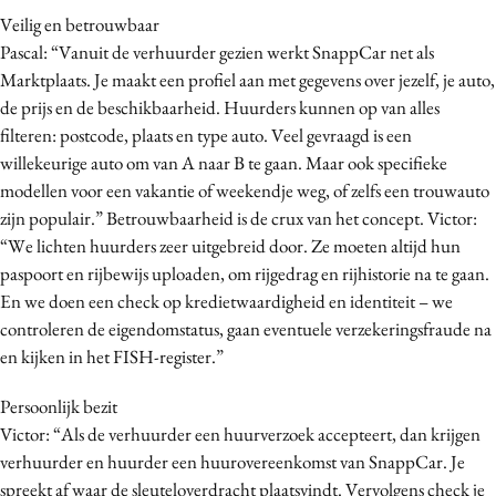
Veilig en betrouwbaar
Media
Pascal: “Vanuit de verhuurder gezien werkt SnappCar net als
Merkstrategie
Marktplaats. Je maakt een profiel aan met gegevens over jezelf, je auto,
PR
de prijs en de beschikbaarheid. Huurders kunnen op van alles
Programmatic
filteren: postcode, plaats en type auto. Veel gevraagd is een
Purpose Marketing
willekeurige auto om van A naar B te gaan. Maar ook specifieke
modellen voor een vakantie of weekendje weg, of zelfs een trouwauto
Reputatie & crisis
zijn populair.” Betrouwbaarheid is de crux van het concept. Victor:
“We lichten huurders zeer uitgebreid door. Ze moeten altijd hun
paspoort en rijbewijs uploaden, om rijgedrag en rijhistorie na te gaan.
En we doen een check op kredietwaardigheid en identiteit – we
controleren de eigendomstatus, gaan eventuele verzekeringsfraude na
en kijken in het FISH-register.”
Persoonlijk bezit
Victor: “Als de verhuurder een huurverzoek accepteert, dan krijgen
verhuurder en huurder een huurovereenkomst van SnappCar. Je
spreekt af waar de sleuteloverdracht plaatsvindt. Vervolgens check je