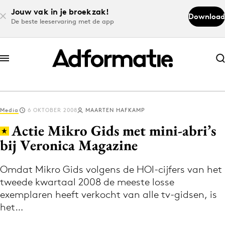
Jouw vak in je broekzak!
Download
De beste leeservaring met de app
Abonneer nu
Abonneer nu
Media
6 OKTOBER 2008
MAARTEN HAFKAMP
Log in
Actie Mikro Gids met mini-abri’s
bij Veronica Magazine
Download de app
Volg het laatste nieuws via de Adformatie
Omdat Mikro Gids volgens de HOI-cijfers van het
tweede kwartaal 2008 de meeste losse
Nieuws app
exemplaren heeft verkocht van alle tv-gidsen, is
het…