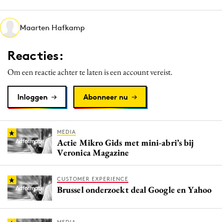
Media
Merkstrategie
Maarten Hafkamp
PR
Reacties:
Programmatic
Purpose Marketing
Om een reactie achter te laten is een account vereist.
Reputatie & crisis
Inloggen
Abonneer nu
MEDIA
Actie Mikro Gids met mini-abri’s bij
Veronica Magazine
CUSTOMER EXPERIENCE
Brussel onderzoekt deal Google en Yahoo