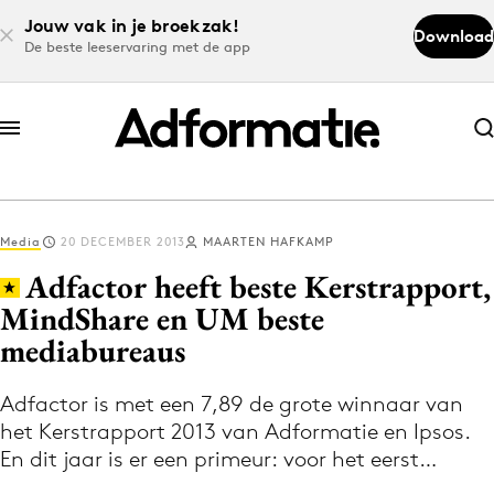
Jouw vak in je broekzak!
Download
De beste leeservaring met de app
Abonneer nu
Abonneer nu
Media
20 DECEMBER 2013
MAARTEN HAFKAMP
Log in
Adfactor heeft beste Kerstrapport,
MindShare en UM beste
mediabureaus
Download de app
Volg het laatste nieuws via de Adformatie
Adfactor is met een 7,89 de grote winnaar van
Nieuws app
het Kerstrapport 2013 van Adformatie en Ipsos.
En dit jaar is er een primeur: voor het eerst…