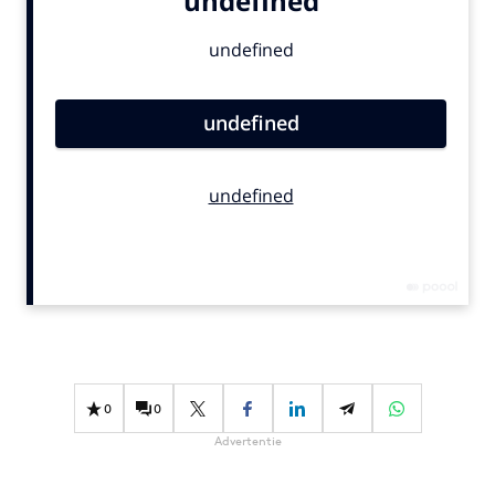
Bureaus
Campagnes
Carriere
Contentmarketing
Craft
Customer Experience
Data & Insights
Design
Digital transformation
Diversiteit
Effectiviteit
Gedragsverandering
0
0
Influencer marketing
Advertentie
Interne communicatie
Martech