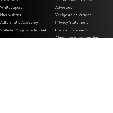
Whitepapers
Adverteren
Nieuwsbrief
Veelgestelde Vragen
Adformatie Academy
Privacy Statement
Volledig Magazine Archief
Cookie Statement
Algemene Voorwaarden
Onze app
Maak Adformatie.nl je
Google-favoriet
Privacyinstellingen
Download de
Adformatie Nieuws App