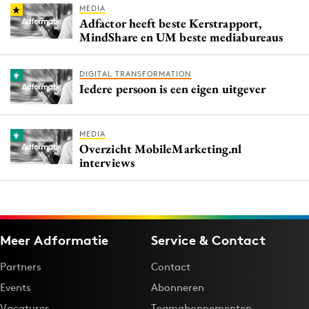
MEDIA
Adfactor heeft beste Kerstrapport,
MindShare en UM beste mediabureaus
DIGITAL TRANSFORMATION
Iedere persoon is een eigen uitgever
MEDIA
Overzicht MobileMarketing.nl
interviews
Meer Adformatie
Service & Contact
Partners
Contact
Events
Abonneren
Vacatures
Teamabonnementen