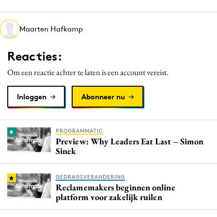
Media
Merkstrategie
Maarten Hafkamp
PR
Reacties:
Programmatic
Purpose Marketing
Om een reactie achter te laten is een account vereist.
Reputatie & crisis
Inloggen
Abonneer nu
PROGRAMMATIC
Preview: Why Leaders Eat Last – Simon
Sinek
GEDRAGSVERANDERING
Reclamemakers beginnen online
platform voor zakelijk ruilen