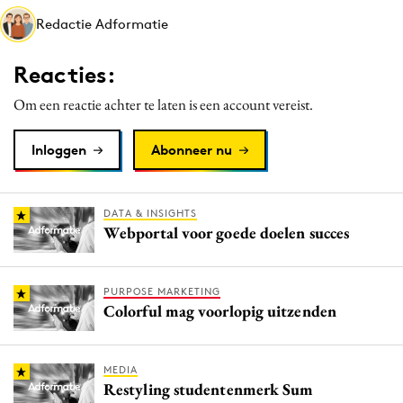
Media
Redactie Adformatie
Merkstrategie
Reacties:
PR
Programmatic
Om een reactie achter te laten is een account vereist.
Purpose Marketing
Inloggen
Abonneer nu
Reputatie & crisis
DATA & INSIGHTS
Webportal voor goede doelen succes
PURPOSE MARKETING
Colorful mag voorlopig uitzenden
MEDIA
Restyling studentenmerk Sum