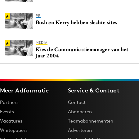
PR
Bush en Kerry hebben slechte sites
MEDIA
Kies de Communicatiemanager van het
Jaar 2004
Meer Adformatie
Service & Contact
Partners
Contact
Events
Abonneren
Vacatures
Teamabonnementen
Whitepapers
Adverteren