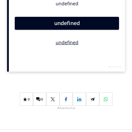
Bureaus
Campagnes
Carriere
Contentmarketing
Craft
Customer Experience
Data & Insights
Design
Digital transformation
Diversiteit
Effectiviteit
0
0
Gedragsverandering
Advertentie
Influencer marketing
Interne communicatie
Martech