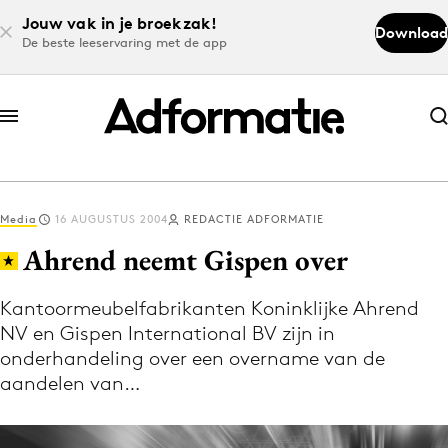
Jouw vak in je broekzak!
Download
De beste leeservaring met de app
Abonneer nu
Abonneer nu
Media
16 AUGUSTUS 2004
REDACTIE ADFORMATIE
Log in
Ahrend neemt Gispen over
Kantoormeubelfabrikanten Koninklijke Ahrend
Download de app
NV en Gispen International BV zijn in
Volg het laatste nieuws via de Adformatie
onderhandeling over een overname van de
Nieuws app
aandelen van…