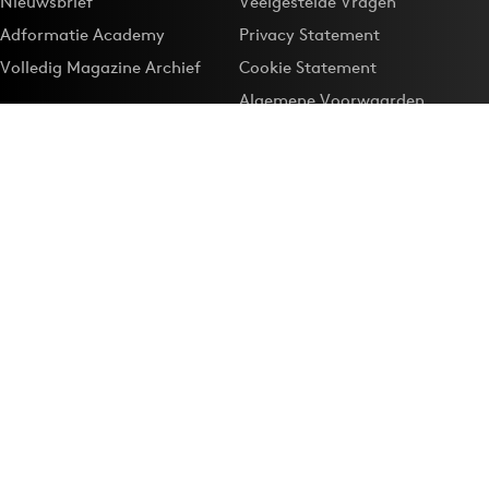
Nieuwsbrief
Veelgestelde Vragen
Adformatie Academy
Privacy Statement
Volledig Magazine Archief
Cookie Statement
Algemene Voorwaarden
Onze app
Maak Adformatie.nl je
Google-favoriet
Privacyinstellingen
Download de
Adformatie Nieuws App