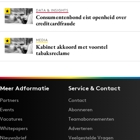
DATA & INSIGHTS
Consumentenbond eist openheid over
creditcardfraude
MEDIA
Kabinet akkoord met voorstel
tabaksreclame
Meer Adformatie
Service & Contact
Partners
Contact
Events
Abonneren
Vacatures
Teamabonnementen
Whitepapers
Adverteren
Nieuwsbrief
Veelgestelde Vragen