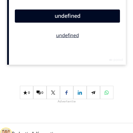
Bureaus
Campagnes
Carriere
Contentmarketing
Craft
Customer Experience
Data & Insights
Design
Digital transformation
Diversiteit
0
0
Effectiviteit
Advertentie
Gedragsverandering
Influencer marketing
Interne communicatie
Martech