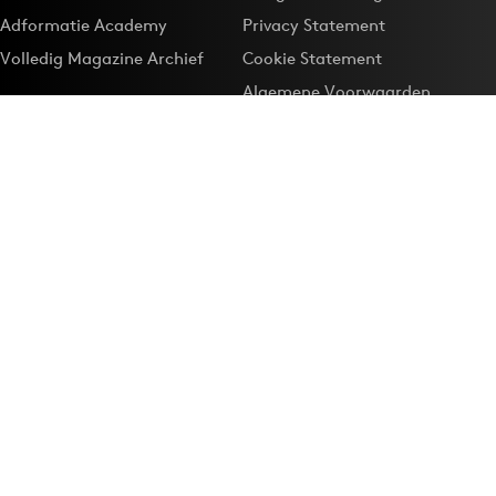
Adformatie Academy
Privacy Statement
Volledig Magazine Archief
Cookie Statement
Algemene Voorwaarden
Onze app
Maak Adformatie.nl je
Google-favoriet
Privacyinstellingen
Download de
Adformatie Nieuws App