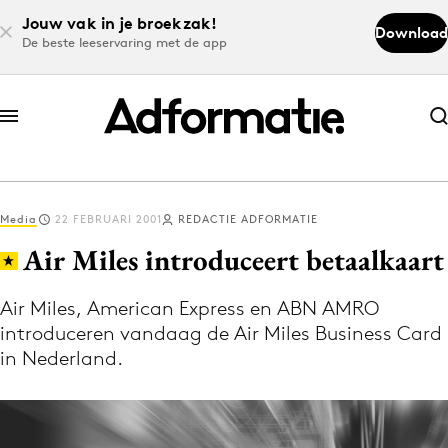
Jouw vak in je broekzak!
Download
De beste leeservaring met de app
Abonneer nu
Abonneer nu
Media
22 FEBRUARI 2001
REDACTIE ADFORMATIE
Log in
Air Miles introduceert betaalkaart
Air Miles, American Express en ABN AMRO
Download de app
introduceren vandaag de Air Miles Business Card
Volg het laatste nieuws via de Adformatie
in Nederland.
Nieuws app