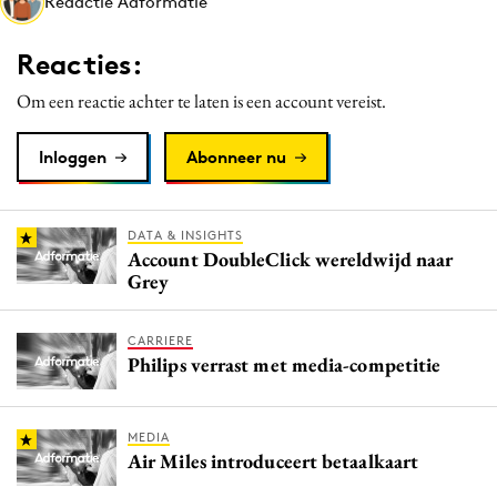
Redactie Adformatie
Media
Merkstrategie
Reacties:
PR
Om een reactie achter te laten is een account vereist.
Programmatic
Purpose Marketing
Inloggen
Abonneer nu
Reputatie & crisis
DATA & INSIGHTS
Account DoubleClick wereldwijd naar
Grey
CARRIERE
Philips verrast met media-competitie
MEDIA
Air Miles introduceert betaalkaart