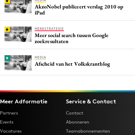
MEDIA
AkzoNobel publiceert verslag 2010 op
iPad
MERKSTRATEGIE
Meer social search tussen Google
zoekresultaten
MEDIA
Afscheid van het Volkskrantblog
Meer Adformatie
Service & Contact
Partners
Contact
Events
Abonneren
Vacatures
Teamabonnementen