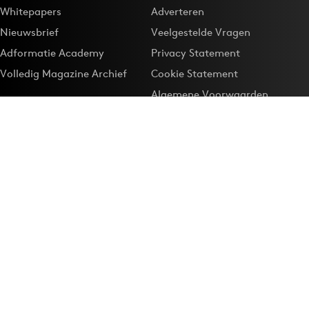
Whitepapers
Adverteren
Nieuwsbrief
Veelgestelde Vragen
Adformatie Academy
Privacy Statement
Volledig Magazine Archief
Cookie Statement
Algemene Voorwaarden
Onze app
Maak Adformatie.nl je
Google-favoriet
Privacyinstellingen
Download de
Adformatie Nieuws App