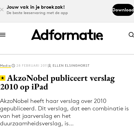
Jouw vak in je broekzak!
Download
De beste leeservaring met de app
Abonneer nu
Abonneer nu
Media
28 FEBRUARI 2011
ELLEN ELSINGHORST
Log in
AkzoNobel publiceert verslag
2010 op iPad
Download de app
Volg het laatste nieuws via de Adformatie
AkzoNobel heeft haar verslag over 2010
gepubliceerd. Dit verslag, dat een combinatie is
Nieuws app
van het jaarverslag en het
duurzaamheidsverslag, is…