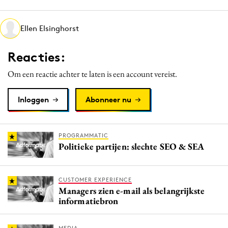
Media
Merkstrategie
Ellen Elsinghorst
PR
Reacties:
Programmatic
Purpose Marketing
Om een reactie achter te laten is een account vereist.
Reputatie & crisis
Inloggen
Abonneer nu
PROGRAMMATIC
Politieke partijen: slechte SEO & SEA
CUSTOMER EXPERIENCE
Managers zien e-mail als belangrijkste
informatiebron