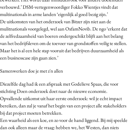
verbouwd.’ DSM-vertegenwoordiger Fokko Wientjes vindt dat
multinationals in arme landen ‘eigenlijk al goed bezig zijn.’
De uitkomsten van het onderzoek van Bitzer zijn niet aan de
mulitnationals voorgelegd, wel aan OxfamNovib. De ngo ‘erkent dat
de zelfredzaamheid van boeren ondergeschikt blijft aan het belang
van het bedrijfsleven om de toevoer van grondstoffen veilig te stellen.
Maar het is al een hele stap vooruit dat bedrijven duurzaamheid als
een businesscase zijn gaan zien.’
Samenwerken doe je met z'n allen
Diezelfde dag had ik een afspraak met Godelieve Spaas, die voor
stichting Doen onderzoek doet naar de nieuwe economie.
Opvallende uitkomst uit haar eerste onderzoek: wil je echt impact
bereiken, dan zul je vanaf het begin van een project alle stakeholders
bij dat project moeten betrekken.
Een waarheid als een koe, en zo voor de hand liggend. Bij mij speelde
dan ook alleen maar de vraag: hebben we, het Westen, dan niets