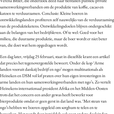
Verena Bitzer, die onderzoek deed naar tientallen publiek-private
Media
samenwerkingsverbanden om de produktie van koffie, cacao en
katoen te verduurzamen. Conclusie: Kleine boeren in
Merkstrategie
ontwikkelingslanden profiteren zelf nauwelijks van de verduurzaming
PR
van de produktieketens. Ontwikkelingsdoelen blijven ondergeschikt
Programmatic
aan de belangen van het bedrijfsleven. Of te wel: Goed voor het
Purpose Marketing
milieu, die duurzame produktie, maar de boer wordt er niet beter
Reputatie & crisis
van, die doet wat hem opgedragen wordt.
Een dag later, vrijdag 25 februari, staat in diezelfde krant een artikel
dat precies het tegenovergestelde beweert. Onder de kop ‘Arme
landen vooruit dankzij bedrijf en ngo’ mogen multinationals als
Heineken en DSM vol lof praten over hun eigen investeringen in
arme landen en hun samenwerkingsverbanden met ngo’s. Zo vertelt
Heinekens internationaal president Afrika en het Midden-Oosten
trots dat het concern een ander gewas heeft bewerkt voor
bierproduktie omdat er geen gerst in dat land was. ‘Met steun van
ngo’s hebben we boeren opgeleid om sorghum te telen en te
bewerken. Het wordt daar inmiddels ook voor andere doeleinden