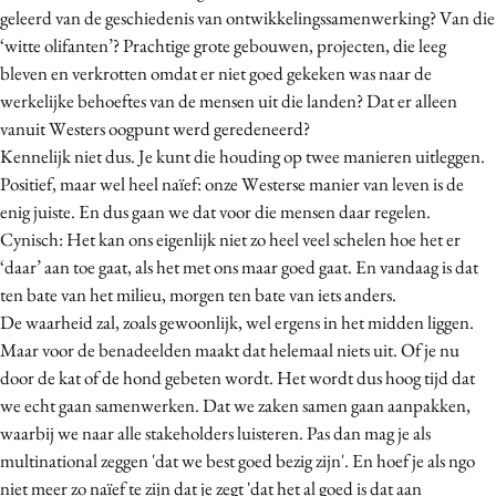
geleerd van de geschiedenis van ontwikkelingssamenwerking? Van die
‘witte olifanten’? Prachtige grote gebouwen, projecten, die leeg
bleven en verkrotten omdat er niet goed gekeken was naar de
werkelijke behoeftes van de mensen uit die landen? Dat er alleen
vanuit Westers oogpunt werd geredeneerd?
Kennelijk niet dus. Je kunt die houding op twee manieren uitleggen.
Positief, maar wel heel naïef: onze Westerse manier van leven is de
enig juiste. En dus gaan we dat voor die mensen daar regelen.
Cynisch: Het kan ons eigenlijk niet zo heel veel schelen hoe het er
‘daar’ aan toe gaat, als het met ons maar goed gaat. En vandaag is dat
ten bate van het milieu, morgen ten bate van iets anders.
De waarheid zal, zoals gewoonlijk, wel ergens in het midden liggen.
Maar voor de benadeelden maakt dat helemaal niets uit. Of je nu
door de kat of de hond gebeten wordt. Het wordt dus hoog tijd dat
we echt gaan samenwerken. Dat we zaken samen gaan aanpakken,
waarbij we naar alle stakeholders luisteren. Pas dan mag je als
multinational zeggen 'dat we best goed bezig zijn'. En hoef je als ngo
niet meer zo naïef te zijn dat je zegt 'dat het al goed is dat aan