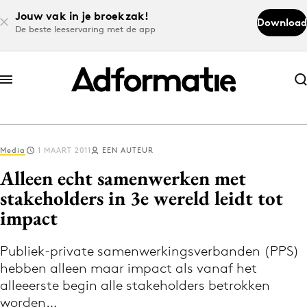
Jouw vak in je broekzak!
Download
De beste leeservaring met de app
Abonneer nu
Abonneer nu
Media
1 MAART 2011
EEN AUTEUR
Log in
Alleen echt samenwerken met
stakeholders in 3e wereld leidt tot
impact
Download de app
Volg het laatste nieuws via de Adformatie
Publiek-private samenwerkingsverbanden (PPS)
Nieuws app
hebben alleen maar impact als vanaf het
alleeerste begin alle stakeholders betrokken
worden…