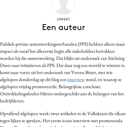
Bureaus
Campagnes
EXPERT
Carriere
Een auteur
Contentmarketing
Craft
Publiek-private samenwerkingsverbanden (PPS) hebben alleen maar
Customer Experience
impact als vanaf het alleeerste begin alle stakeholders betrokken
Data & Insights
worden bij die samenwerking. Dat blijkt uit onderzoek van Stichting
Doen naar initiatieven als PPS. Dat daar nog een wereld te winnen is,
Design
komt naar voren uit het onderzoek van Verena Bitzer, met wie
Digital transformation
afgelopen donderdag op dit blog een
interview
stond, en waarop ze
Diversiteit
afgelopen vrijdag promoveerde. Belangrijkste conclusie:
Effectiviteit
Ontwikkelingsdoelen blijven ondergeschikt aan de belangen van het
Gedragsverandering
bedrijfsleven.
Influencer marketing
Opvallend afgelopen week: twee artikelen in de Volkskrant die elkaar
Interne communicatie
tegen lijken te spreken. Het eerste is een interview met promovenda
Martech