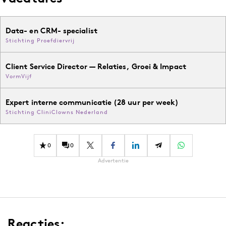
Data- en CRM- specialist
Stichting Proefdiervrij
Client Service Director — Relaties, Groei & Impact
VormVijf
Expert interne communicatie (28 uur per week)
Stichting CliniClowns Nederland
0
0
Advertentie
Reacties: