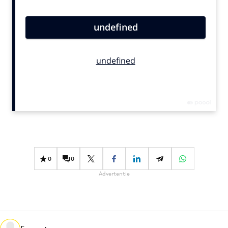
Bureaus
Campagnes
Carriere
Contentmarketing
Craft
Customer Experience
Data & Insights
Design
Digital transformation
Diversiteit
0
0
Effectiviteit
Advertentie
Gedragsverandering
Influencer marketing
Interne communicatie
Martech