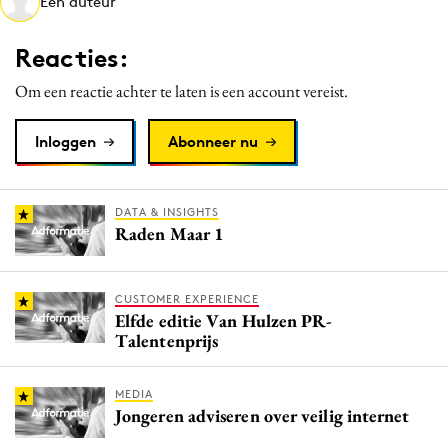
Een auteur
Media
Merkstrategie
Reacties:
PR
Om een reactie achter te laten is een account vereist.
Programmatic
Purpose Marketing
Inloggen
Abonneer nu
Reputatie & crisis
DATA & INSIGHTS
Raden Maar 1
CUSTOMER EXPERIENCE
Elfde editie Van Hulzen PR-
Talentenprijs
MEDIA
Jongeren adviseren over veilig internet