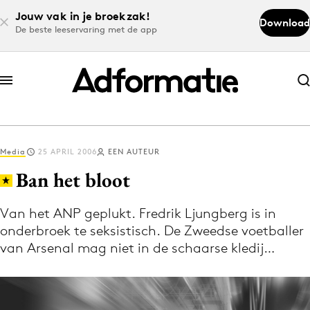
Jouw vak in je broekzak!
Download
De beste leeservaring met de app
Abonneer nu
Abonneer nu
Media
25 APRIL 2006
EEN AUTEUR
Log in
Ban het bloot
Van het ANP geplukt. Fredrik Ljungberg is in
Download de app
onderbroek te seksistisch. De Zweedse voetballer
Volg het laatste nieuws via de Adformatie
van Arsenal mag niet in de schaarse kledij…
Nieuws app