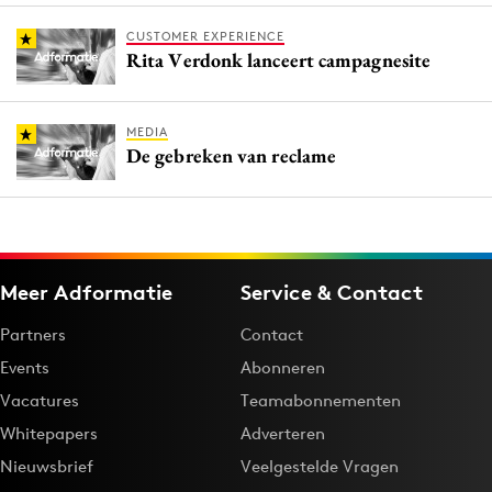
CUSTOMER EXPERIENCE
Rita Verdonk lanceert campagnesite
MEDIA
De gebreken van reclame
Meer Adformatie
Service & Contact
Partners
Contact
Events
Abonneren
Vacatures
Teamabonnementen
Whitepapers
Adverteren
Nieuwsbrief
Veelgestelde Vragen