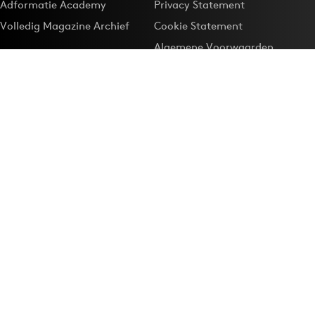
Adformatie Academy
Privacy Statement
Volledig Magazine Archief
Cookie Statement
Algemene Voorwaarden
Onze app
Maak Adformatie.nl je
Google-favoriet
Privacyinstellingen
Download de
Adformatie Nieuws App