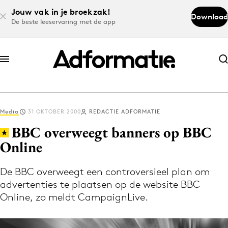
Jouw vak in je broekzak!
Download
De beste leeservaring met de app
Abonneer nu
Abonneer nu
Media
31 OKTOBER 2000
REDACTIE ADFORMATIE
Log in
BBC overweegt banners op BBC
Online
Download de app
Volg het laatste nieuws via de Adformatie
De BBC overweegt een controversieel plan om
advertenties te plaatsen op de website BBC
Nieuws app
Online, zo meldt CampaignLive.