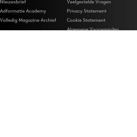
Nieuwsbrief
Veelgestelde Vragen
Adformatie Academy
Privacy Statement
Volledig Magazine Archief
Cookie Statement
Algemene Voorwaarden
Onze app
Maak Adformatie.nl je
Google-favoriet
Privacyinstellingen
Download de
Adformatie Nieuws App