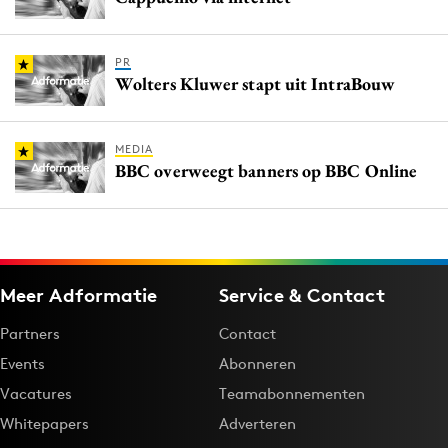
PR
Wolters Kluwer stapt uit IntraBouw
MEDIA
BBC overweegt banners op BBC Online
Meer Adformatie
Service & Contact
Partners
Contact
Events
Abonneren
Vacatures
Teamabonnementen
Whitepapers
Adverteren