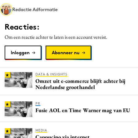
Media
Redactie Adformatie
Merkstrategie
Reacties:
PR
Programmatic
Om een reactie achter te laten is een account vereist.
Purpose Marketing
Inloggen
Abonneer nu
Reputatie & crisis
DATA & INSIGHTS
Omzet uit e-commerce blijft achter bij
Nederlandse groothandel
PR
Fusie AOL en Time Warner mag van EU
MEDIA
Cappucino via internet