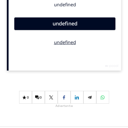
Bureaus
Campagnes
Carriere
Contentmarketing
Craft
Customer Experience
Data & Insights
Design
Digital transformation
Diversiteit
Effectiviteit
0
0
Gedragsverandering
Advertentie
Influencer marketing
Interne communicatie
Martech