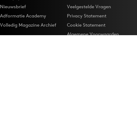
Nieuwsbrief
Veelgestelde Vragen
Adformatie Academy
Privacy Statement
Volledig Magazine Archief
Cookie Statement
Algemene Voorwaarden
Onze app
Maak Adformatie.nl je
Google-favoriet
Privacyinstellingen
Download de
Adformatie Nieuws App