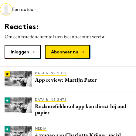
Media
Een auteur
Merkstrategie
Reacties:
PR
Programmatic
Om een reactie achter te laten is een account vereist.
Purpose Marketing
Inloggen
Abonneer nu
Reputatie & crisis
DATA & INSIGHTS
App review: Martijn Pater
DATA & INSIGHTS
Reclamefolder.nl app kan direct bij oud
papier
MEDIA
4 vragen aan Charlotte Krijger, social