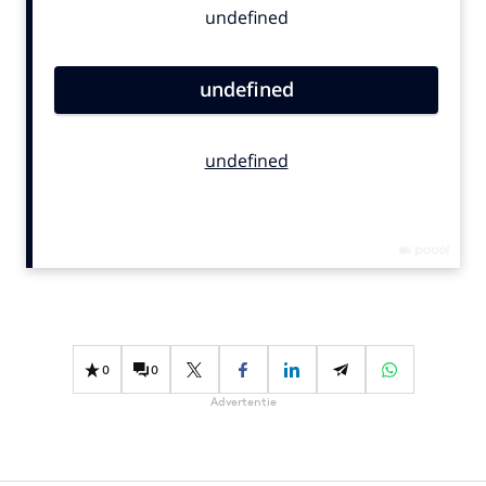
Bureaus
Campagnes
Carriere
Contentmarketing
Craft
Customer Experience
Data & Insights
Design
Digital transformation
Diversiteit
Effectiviteit
0
0
Gedragsverandering
Advertentie
Influencer marketing
Interne communicatie
Martech