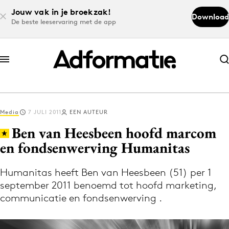
Jouw vak in je broekzak!
Download
De beste leeservaring met de app
Abonneer nu
Abonneer nu
Media
7 JULI 2011
EEN AUTEUR
Log in
Ben van Heesbeen hoofd marcom
en fondsenwerving Humanitas
Download de app
Volg het laatste nieuws via de Adformatie
Humanitas heeft Ben van Heesbeen (51) per 1
september 2011 benoemd tot hoofd marketing,
Nieuws app
communicatie en fondsenwerving .