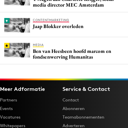
media director MEC Amsterdam
CONTENTMARKETING
Jaap Blokker overleden
MEDIA
Ben van Heesbeen hoofd marcom en
fondsenwerving Humanitas
Meer Adformatie
Service & Contact
Partners
Contact
Events
Abonneren
Vacatures
Teamabonnementen
Whitepapers
Adverteren