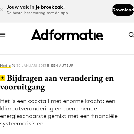
Jouw vak in je broekzak!
Download
De beste leeservaring met de app
Abonneer nu
Abonneer nu
Media
30 JANUARI 2013
EEN AUTEUR
Log in
Bijdragen aan verandering en
vooruitgang
Download de app
Volg het laatste nieuws via de Adformatie
Het is een cocktail met enorme kracht: een
klimaatverandering en toenemende
Nieuws app
energieschaarste gemixt met een financiële
systeemcrisis en…