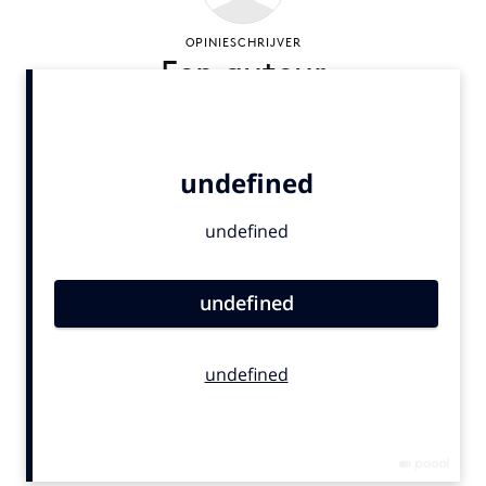
Bureaus
OPINIESCHRIJVER
Campagnes
Een auteur
Carriere
Contentmarketing
Craft
Customer Experience
Data & Insights
Design
Digital transformation
Diversiteit
Effectiviteit
Gedragsverandering
Influencer marketing
Interne communicatie
Martech