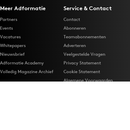
Meer Adformatie
Service & Contact
Partners
Contact
Events
Abonneren
Vacatures
Teamabonnementen
Whitepapers
Adverteren
Nieuwsbrief
Veelgestelde Vragen
Adformatie Academy
Privacy Statement
Volledig Magazine Archief
Cookie Statement
Algemene Voorwaarden
Onze app
Maak Adformatie.nl je
Google-favoriet
Privacyinstellingen
Download de
Adformatie Nieuws App