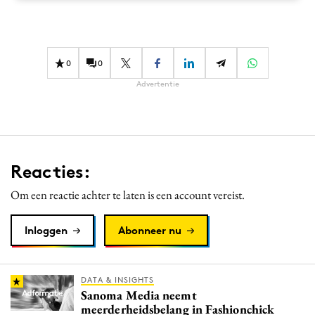
Media
Merkstrategie
PR
0
0
Programmatic
Advertentie
Purpose Marketing
Reputatie & crisis
Reacties:
Om een reactie achter te laten is een account vereist.
Inloggen
Abonneer nu
DATA & INSIGHTS
Sanoma Media neemt
meerderheidsbelang in Fashionchick