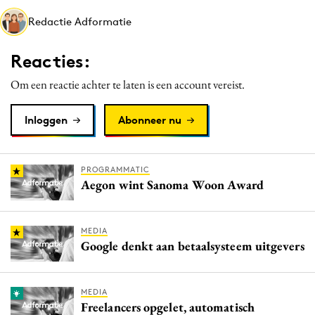
Media
Redactie Adformatie
Merkstrategie
Reacties:
PR
Programmatic
Om een reactie achter te laten is een account vereist.
Purpose Marketing
Inloggen
Abonneer nu
Reputatie & crisis
PROGRAMMATIC
Aegon wint Sanoma Woon Award
MEDIA
Google denkt aan betaalsysteem uitgevers
MEDIA
Freelancers opgelet, automatisch