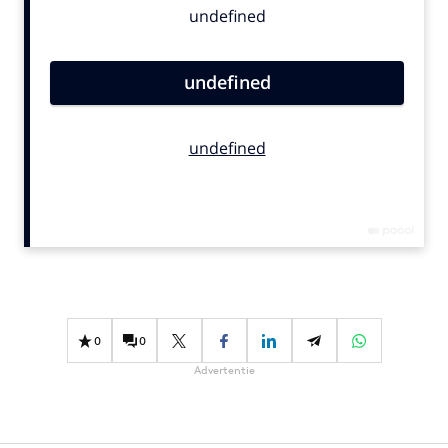
Bureaus
Campagnes
Carriere
Contentmarketing
Craft
Customer Experience
Data & Insights
Design
Digital transformation
Diversiteit
Effectiviteit
0
0
Gedragsverandering
Advertentie
Influencer marketing
Interne communicatie
Martech