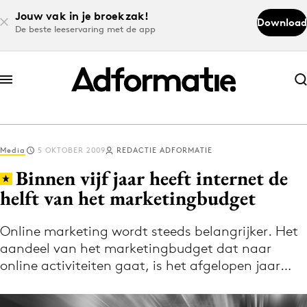
Jouw vak in je broekzak!
Download
De beste leeservaring met de app
Abonneer nu
Abonneer nu
Media
5 OKTOBER 2009
REDACTIE ADFORMATIE
Log in
Binnen vijf jaar heeft internet de
helft van het marketingbudget
Download de app
Volg het laatste nieuws via de Adformatie
Online marketing wordt steeds belangrijker. Het
aandeel van het marketingbudget dat naar
Nieuws app
online activiteiten gaat, is het afgelopen jaar…