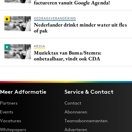
factureren vanuit Google Agenda!
GEDRAGSVERANDERING
Nederlander drinkt minder water uit fles
of pak
MEDIA
Muziektax van Buma/Stemra:
onbetaalbaar, vindt ook CDA
Meer Adformatie
Service & Contact
Partners
Contact
Events
Abonneren
Vacatures
Teamabonnementen
Whitepapers
Adverteren