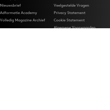
Nieuwsbrief
Veelgestelde Vragen
Adformatie Academy
Privacy Statement
Volledig Magazine Archief
Cookie Statement
Algemene Voorwaarden
Onze app
Maak Adformatie.nl je
Google-favoriet
Privacyinstellingen
Download de
Adformatie Nieuws App