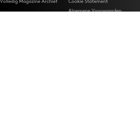
Volledig Magazine Archief
Cookie Statement
Algemene Voorwaarden
Onze app
Maak Adformatie.nl je
Google-favoriet
Privacyinstellingen
Download de
Adformatie Nieuws App