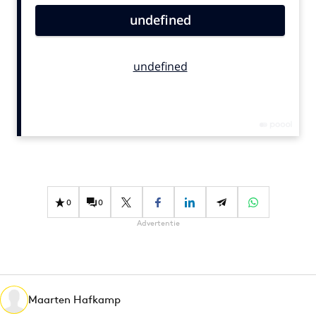
Bureaus
Campagnes
Carriere
Contentmarketing
Craft
Customer Experience
Data & Insights
Design
Digital transformation
0
0
Diversiteit
Advertentie
Effectiviteit
Gedragsverandering
Influencer marketing
Interne communicatie
Maarten Hafkamp
Martech