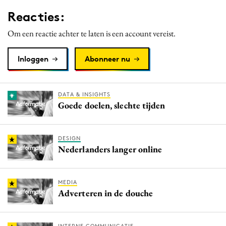
Media
Reacties:
Merkstrategie
Om een reactie achter te laten is een account vereist.
PR
Programmatic
Inloggen
Abonneer nu
Purpose Marketing
Reputatie & crisis
DATA & INSIGHTS
Goede doelen, slechte tijden
DESIGN
Nederlanders langer online
MEDIA
Adverteren in de douche