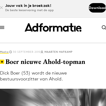
Jouw vak in je broekzak!
Download
De beste leeservaring met de app
Abonneer nu
Abonneer nu
Media
30 SEPTEMBER 2010
MAARTEN HAFKAMP
Log in
Boer nieuwe Ahold-topman
Dick Boer (53) wordt de nieuwe
Download de app
bestuursvoorzitter van Ahold.
Volg het laatste nieuws via de Adformatie
Nieuws app