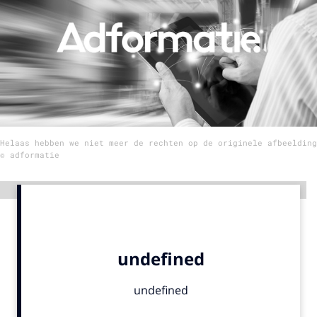
Menu
Home
9 sept: GenAI-training
12 nov: MarketingLive!
Helaas hebben we niet meer de rechten op de originele afbeelding
Adverteren
© adformatie
Events
Opleidingen
Advertentie
Vacatures
Academy
Partners
Topics
Artificial Intelligence