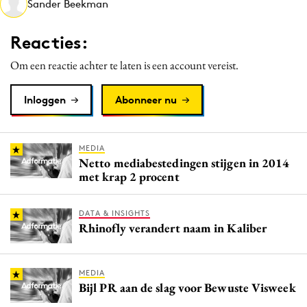
Sander Beekman
Media
Merkstrategie
Reacties:
PR
Om een reactie achter te laten is een account vereist.
Programmatic
Purpose Marketing
Inloggen
Abonneer nu
Reputatie & crisis
MEDIA
Netto mediabestedingen stijgen in 2014
met krap 2 procent
DATA & INSIGHTS
Rhinofly verandert naam in Kaliber
MEDIA
Bijl PR aan de slag voor Bewuste Visweek