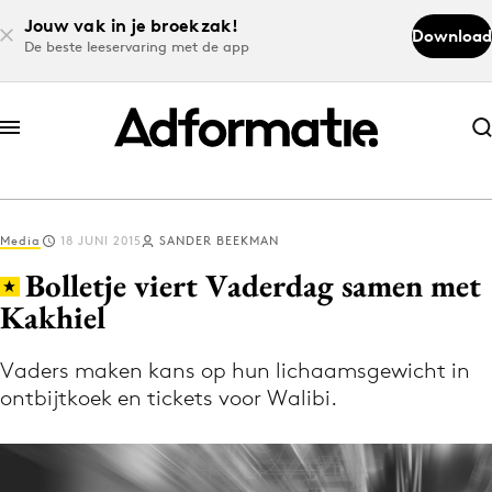
Jouw vak in je broekzak!
Download
De beste leeservaring met de app
Abonneer nu
Abonneer nu
Media
18 JUNI 2015
SANDER BEEKMAN
Log in
Bolletje viert Vaderdag samen met
Kakhiel
Download de app
Volg het laatste nieuws via de Adformatie
Vaders maken kans op hun lichaamsgewicht in
ontbijtkoek en tickets voor Walibi.
Nieuws app