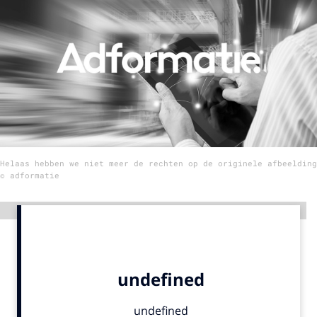
Menu
Home
9 sept: GenAI-training
12 nov: MarketingLive!
Adverteren
Helaas hebben we niet meer de rechten op de originele afbeelding
Events
© adformatie
Opleidingen
Vacatures
Advertentie
Academy
Partners
Topics
Artificial Intelligence