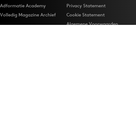
Adformatie Academy
Privacy Statement
Volledig Magazine Archief
Cookie Statement
Algemene Voorwaarden
Onze app
Maak Adformatie.nl je
Google-favoriet
Privacyinstellingen
Download de
Adformatie Nieuws App