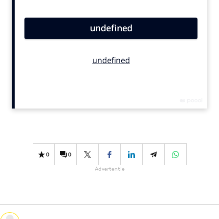
Bureaus
Campagnes
Carriere
Contentmarketing
Craft
Customer Experience
Data & Insights
Design
Digital transformation
Diversiteit
0
0
Effectiviteit
Advertentie
Gedragsverandering
Influencer marketing
Interne communicatie
Martech