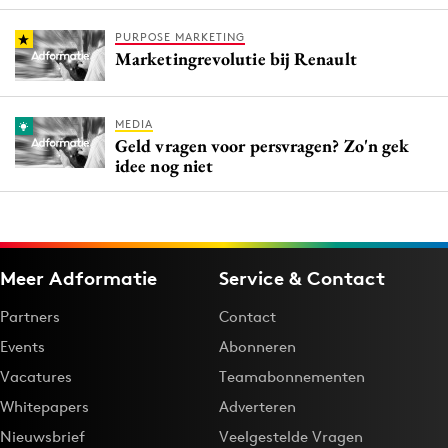
PURPOSE MARKETING
Marketingrevolutie bij Renault
MEDIA
Geld vragen voor persvragen? Zo'n gek
idee nog niet
Meer Adformatie
Service & Contact
Partners
Contact
Events
Abonneren
Vacatures
Teamabonnementen
Whitepapers
Adverteren
Nieuwsbrief
Veelgestelde Vragen