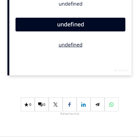
Bureaus
Campagnes
Carriere
Contentmarketing
Craft
Customer Experience
Data & Insights
Design
Digital transformation
Diversiteit
Effectiviteit
0
0
Gedragsverandering
Advertentie
Influencer marketing
Interne communicatie
Martech