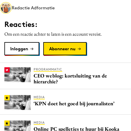
Media
Redactie Adformatie
Merkstrategie
Reacties:
PR
Programmatic
Om een reactie achter te laten is een account vereist.
Purpose Marketing
Inloggen
Abonneer nu
Reputatie & crisis
PROGRAMMATIC
CEO weblog: kortsluiting van de
hierarchie?
MEDIA
‘KPN doet het goed bij journalisten’
MEDIA
Online PC spelletjes te huur bij Kooka