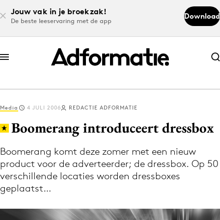
Jouw vak in je broekzak!
Download
De beste leeservaring met de app
Abonneer nu
Abonneer nu
Media
4 JULI 2006
REDACTIE ADFORMATIE
Log in
Boomerang introduceert dressbox
Boomerang komt deze zomer met een nieuw
Download de app
product voor de adverteerder; de dressbox. Op 50
Volg het laatste nieuws via de Adformatie
verschillende locaties worden dressboxes
Nieuws app
geplaatst…