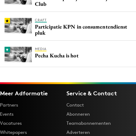
Club
CRAFT
Participatie KPN in consumentendienst
pluk
MEDIA
Pecha Kucha is hot
Meer Adformatie
Service & Contact
Partners
Contact
Events
Abonneren
Vacatures
Teamabonnementen
Whitepapers
Adverteren