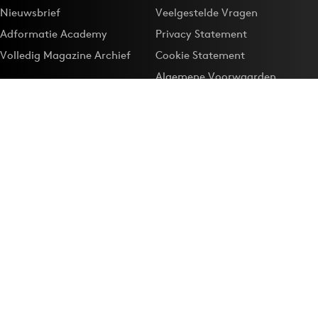
Nieuwsbrief
Veelgestelde Vragen
Adformatie Academy
Privacy Statement
Volledig Magazine Archief
Cookie Statement
Algemene Voorwaarden
Onze app
Maak Adformatie.nl je
Google-favoriet
Privacyinstellingen
Download de
Adformatie Nieuws App