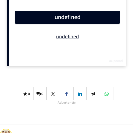
Bureaus
Campagnes
Carriere
Contentmarketing
Craft
Customer Experience
Data & Insights
Design
Digital transformation
Diversiteit
0
0
Effectiviteit
Advertentie
Gedragsverandering
Influencer marketing
Interne communicatie
Martech