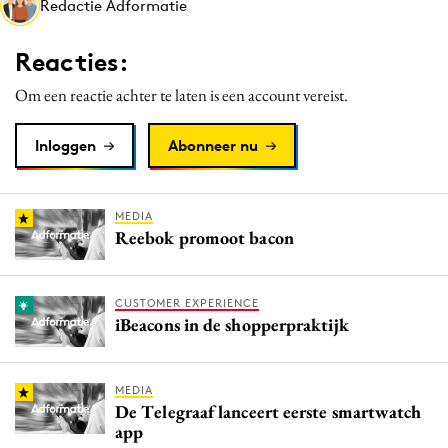
Redactie Adformatie
Media
Merkstrategie
Reacties:
PR
Om een reactie achter te laten is een account vereist.
Programmatic
Purpose Marketing
Inloggen
Abonneer nu
Reputatie & crisis
MEDIA
Reebok promoot bacon
CUSTOMER EXPERIENCE
iBeacons in de shopperpraktijk
MEDIA
De Telegraaf lanceert eerste smartwatch
app