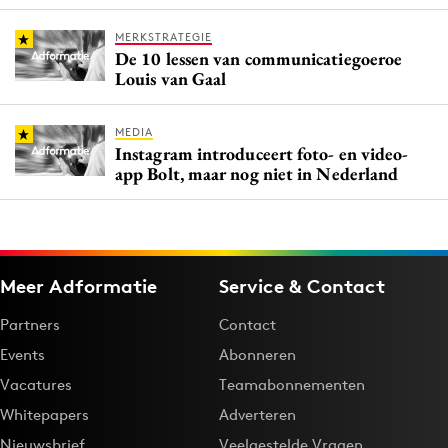
MERKSTRATEGIE
De 10 lessen van communicatiegoeroe
Louis van Gaal
MEDIA
Instagram introduceert foto- en video-
app Bolt, maar nog niet in Nederland
Meer Adformatie
Service & Contact
Partners
Contact
Events
Abonneren
Vacatures
Teamabonnementen
Whitepapers
Adverteren
Nieuwsbrief
Veelgestelde Vragen