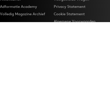
Adformatie Academy
Privacy Statement
Volledig Magazine Archief
Cookie Statement
Algemene Voorwaarden
Onze app
Maak Adformatie.nl je
Google-favoriet
Privacyinstellingen
Download de
Adformatie Nieuws App