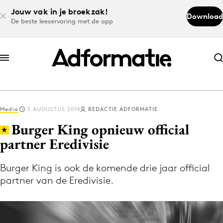
Jouw vak in je broekzak!
Download
De beste leeservaring met de app
Abonneer nu
Abonneer nu
Media
5 AUGUSTUS 2014
REDACTIE ADFORMATIE
Log in
Burger King opnieuw official
partner Eredivisie
Download de app
Volg het laatste nieuws via de Adformatie
Burger King is ook de komende drie jaar official
partner van de Eredivisie.
Nieuws app