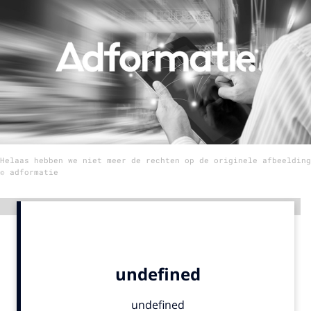
Menu
Home
9 sept: GenAI-training
12 nov: MarketingLive!
Adverteren
Helaas hebben we niet meer de rechten op de originele afbeelding
Events
© adformatie
Opleidingen
Vacatures
Advertentie
Academy
Partners
Topics
Artificial Intelligence