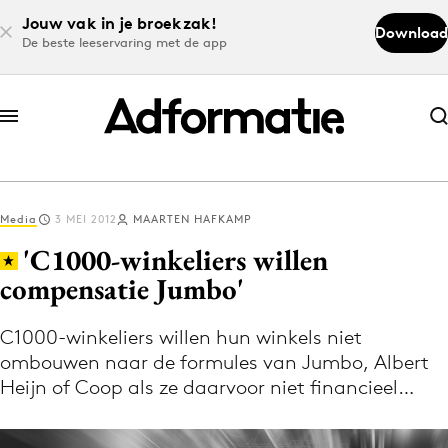
Jouw vak in je broekzak!
Download
De beste leeservaring met de app
Abonneer nu
Abonneer nu
Media
3 MEI 2012
MAARTEN HAFKAMP
Log in
'C1000-winkeliers willen
compensatie Jumbo'
Download de app
Volg het laatste nieuws via de Adformatie
C1000-winkeliers willen hun winkels niet
ombouwen naar de formules van Jumbo, Albert
Nieuws app
Heijn of Coop als ze daarvoor niet financieel…