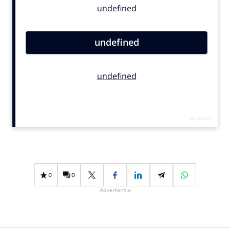
Bureaus
Campagnes
Carriere
Contentmarketing
Craft
Customer Experience
Data & Insights
Design
Digital transformation
Diversiteit
Effectiviteit
0
0
Gedragsverandering
Advertentie
Influencer marketing
Interne communicatie
Martech