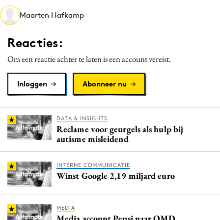
Media
Maarten Hafkamp
Merkstrategie
Reacties:
PR
Programmatic
Om een reactie achter te laten is een account vereist.
Purpose Marketing
Inloggen
Abonneer nu
Reputatie & crisis
DATA & INSIGHTS
Reclame voor geurgels als hulp bij
autisme misleidend
INTERNE COMMUNICATIE
Winst Google 2,19 miljard euro
MEDIA
Media account Pepsi naar OMD