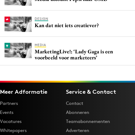
DESIGN
Kan dat niet iets creatiever?
MEDIA
MarketingLive!: ‘Lady Gaga is een
voorbeeld voor marketeers’
Meer Adformatie
Service & Contact
Partners
Contact
Events
Abonneren
Vacatures
Teamabonnementen
Whitepapers
Adverteren