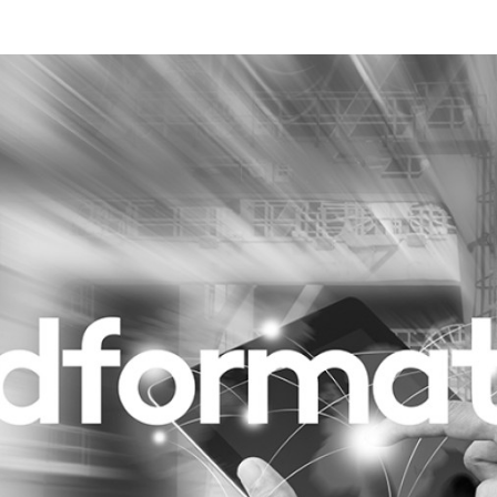
Programmatic
ering
Purpose Marketing
keting
Reputatie & crisis
nicatie