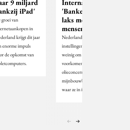
aar 9 miljard
International:
ankzij iPad'
'Banken zijn
laks met
 groei van
mensenrechten'
ternetaankopen in
derland krijgt dit jaar
Nederlandse financiële
n enorme impuls
instellingen doen te
or de opkomst van
weinig om te
bletcomputers.
voorkomen dat de
olieconcerns en
mijnbouwbedrijven
waar ze in investeren,…