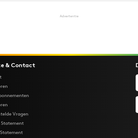
Advertentie
ce & Contact
t
ren
bonnementen
eren
stelde Vragen
y Statement
 Statement