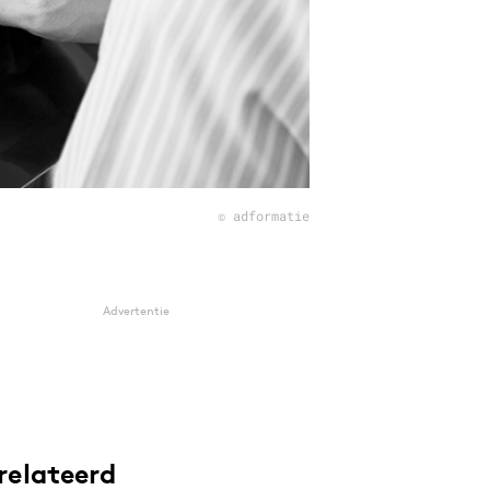
© adformatie
Advertentie
relateerd