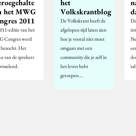
eroegehalte
het
n
n het MWG
Volkskrantblog
d
ngres 2011
De Volkskrant heeft de
De
011-editie van het
afgelopen tijd laten zien
in
 Congres werd
hoe je vooral níet moet
Ne
 bezocht. Het
omgaan met een
ee
au van de sprekers
community die je zelf in
do
wisselend.
het leven hebt
ta
geroepen.…