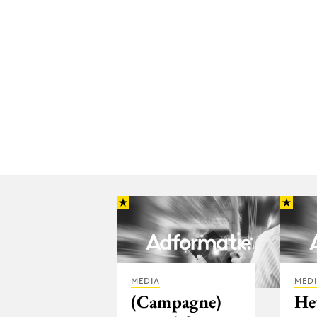
MEDIA
MED
(Campagne)
He