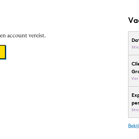
Va
een account vereist.
Da
Sti
Cli
Gr
Vor
Ex
pe
Sti
Bekij