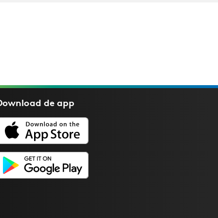
Download de
app