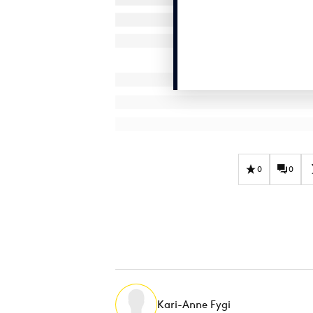
0
0
Kari-Anne Fygi