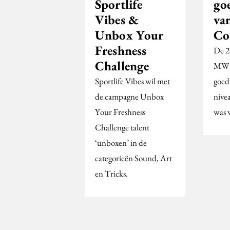
Sportlife
go
Vibes &
va
Unbox Your
Co
Freshness
De 2
Challenge
MWG
Sportlife Vibes wil met
goed
de campagne Unbox
nive
Your Freshness
was 
Challenge talent
‘unboxen’ in de
categorieën Sound, Art
en Tricks.