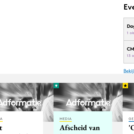
Ev
Da
1 o
CM
13 
Beki
IA
MEDIA
GE
t
Afscheid van
'