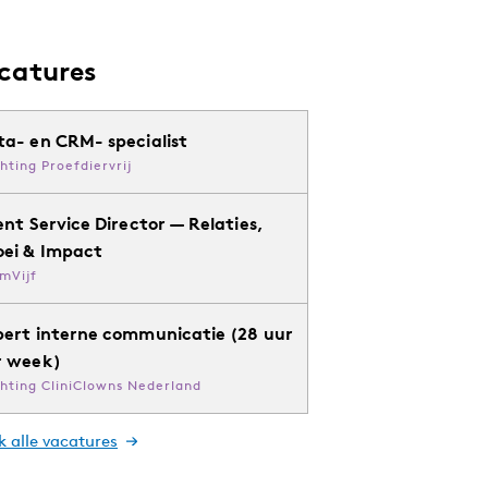
catures
ta- en CRM- specialist
chting Proefdiervrij
ent Service Director — Relaties,
oei & Impact
mVijf
pert interne communicatie (28 uur
r week)
chting CliniClowns Nederland
k alle vacatures