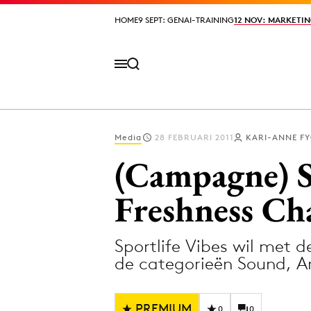
HOME
HOME
9 SEPT: GENAI-TRAINING
9 SEPT: GENAI-TRAINING
12 NOV: MARKETIN
12 NOV: MARKETIN
Media
28 FEBRUARI 2011
KARI-ANNE FY
Volg het laatste nieuws via de Adformatie N
(Campagne) S
Freshness Ch
Topics
Sportlife Vibes wil met 
Artificial Intelligence
Design
de categorieën Sound, Ar
Bureaus
Digital transf
Campagnes
Diversiteit
PREMIUM
0
0