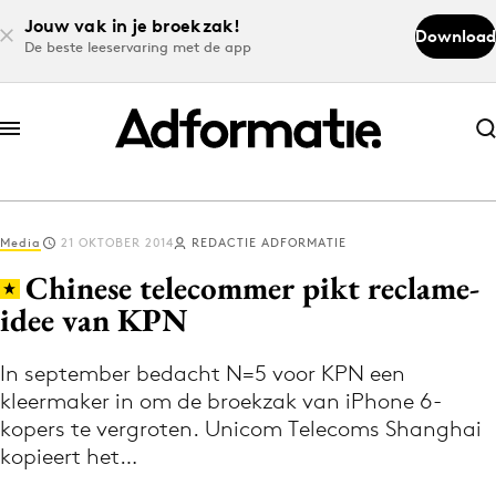
Jouw vak in je broekzak!
Download
De beste leeservaring met de app
Abonneer nu
Abonneer nu
Media
21 OKTOBER 2014
REDACTIE ADFORMATIE
Log in
Chinese telecommer pikt reclame-
idee van KPN
Download de app
Volg het laatste nieuws via de Adformatie
In september bedacht N=5 voor KPN een
kleermaker in om de broekzak van iPhone 6-
Nieuws app
kopers te vergroten. Unicom Telecoms Shanghai
kopieert het…