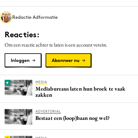
Media
Merkstrategie
Redactie Adformatie
PR
Reacties:
Programmatic
Purpose Marketing
Om een reactie achter te laten is een account vereist.
Reputatie & crisis
Inloggen
Abonneer nu
MEDIA
Mediabureaus laten hun broek te vaak
zakken
ADVERTORIAL
Bestaat een (loop)baan nog wel?