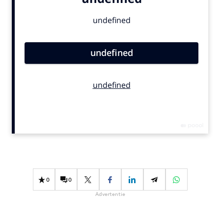
Bureaus
Campagnes
Carriere
Contentmarketing
Craft
Customer Experience
Data & Insights
Design
Digital transformation
Diversiteit
Effectiviteit
Gedragsverandering
0
0
Influencer marketing
Advertentie
Interne communicatie
Martech