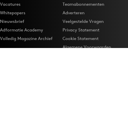
Vacatures
Teamabonnementen
Whitepapers
Adverteren
Nieuwsbrief
Veelgestelde Vragen
Adformatie Academy
Privacy Statement
Volledig Magazine Archief
Cookie Statement
Algemene Voorwaarden
Onze app
Maak Adformatie.nl je
Google-favoriet
Privacyinstellingen
Download de
Adformatie Nieuws App