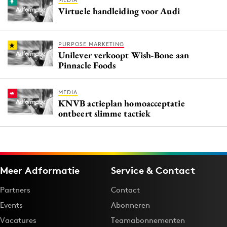
MEDIA
Virtuele handleiding voor Audi
PURPOSE MARKETING
Unilever verkoopt Wish-Bone aan
Pinnacle Foods
MEDIA
KNVB actieplan homoacceptatie
ontbeert slimme tactiek
Meer Adformatie
Service & Contact
Partners
Contact
Events
Abonneren
Vacatures
Teamabonnementen