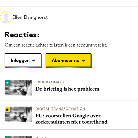
Media
Merkstrategie
Ellen Elsinghorst
PR
Reacties:
Programmatic
Purpose Marketing
Om een reactie achter te laten is een account vereist.
Reputatie & crisis
Inloggen
Abonneer nu
PROGRAMMATIC
De briefing is het probleem
DIGITAL TRANSFORMATION
EU: voorstellen Google over
zoekresultaten niet toereikend