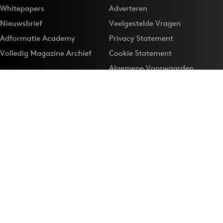
Whitepapers
Adverteren
Nieuwsbrief
Veelgestelde Vragen
Adformatie Academy
Privacy Statement
Volledig Magazine Archief
Cookie Statement
Algemene Voorwaarden
Onze app
Maak Adformatie.nl je
Google-favoriet
Privacyinstellingen
Download de
Adformatie Nieuws App