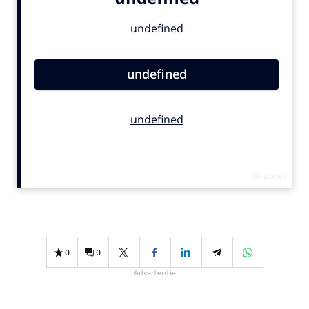
Bureaus
Campagnes
Carriere
Contentmarketing
Craft
Customer Experience
Data & Insights
Design
Digital transformation
Diversiteit
Effectiviteit
Gedragsverandering
0
0
Influencer marketing
Advertentie
Interne communicatie
Martech