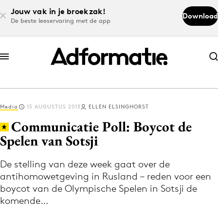
Jouw vak in je broekzak!
Download
De beste leeservaring met de app
Abonneer nu
Abonneer nu
Media
15 AUGUSTUS 2013
ELLEN ELSINGHORST
Log in
Communicatie Poll: Boycot de
Spelen van Sotsji
Download de app
Volg het laatste nieuws via de Adformatie
De stelling van deze week gaat over de
antihomowetgeving in Rusland – reden voor een
Nieuws app
boycot van de Olympische Spelen in Sotsji de
komende…