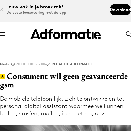
Jouw vak in je broekzak!
Download
De beste leeservaring met de app
Abonneer nu
Abonneer nu
Media
20 OKTOBER 2004
REDACTIE ADFORMATIE
Log in
Consument wil geen geavanceerde
gsm
Download de app
Volg het laatste nieuws via de Adformatie
De mobiele telefoon lijkt zich te ontwikkelen tot
personal digital assistant waarmee we kunnen
Nieuws app
bellen, sms’en, mailen, internetten, onze…