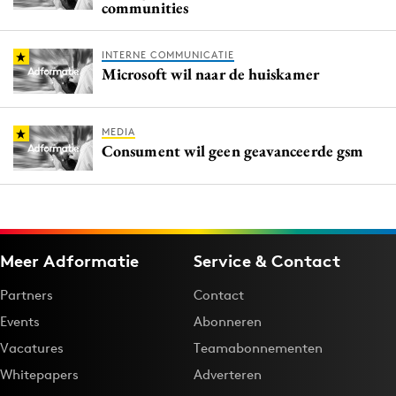
communities
INTERNE COMMUNICATIE
Microsoft wil naar de huiskamer
MEDIA
Consument wil geen geavanceerde gsm
Meer Adformatie
Service & Contact
Partners
Contact
Events
Abonneren
Vacatures
Teamabonnementen
Whitepapers
Adverteren