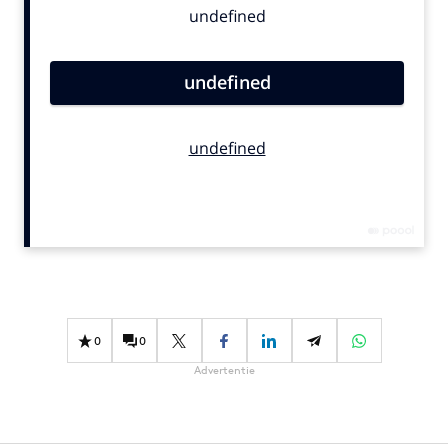
Bureaus
Campagnes
Carriere
Contentmarketing
Craft
Customer Experience
Data & Insights
Design
Digital transformation
Diversiteit
Effectiviteit
0
0
Gedragsverandering
Advertentie
Influencer marketing
Interne communicatie
Martech