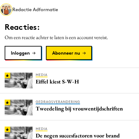
Media
Redactie Adformatie
Merkstrategie
Reacties:
PR
Programmatic
Om een reactie achter te laten is een account vereist.
Purpose Marketing
Inloggen
Abonneer nu
Reputatie & crisis
MEDIA
Eiffel kiest S-W-H
GEDRAGSVERANDERING
Tweedeling bij vrouwentijdschriften
MEDIA
De negen succesfactoren voor brand