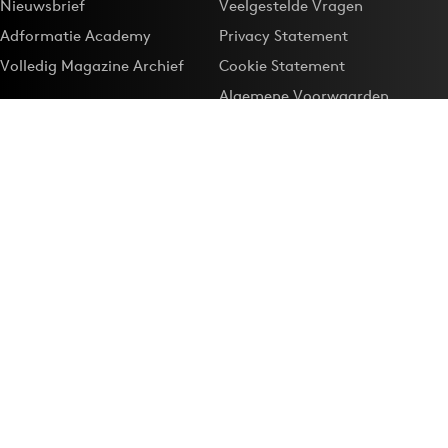
Nieuwsbrief
Veelgestelde Vragen
Adformatie Academy
Privacy Statement
Volledig Magazine Archief
Cookie Statement
Algemene Voorwaarden
Onze app
Maak Adformatie.nl je
Google-favoriet
Privacyinstellingen
Download de
Adformatie Nieuws App