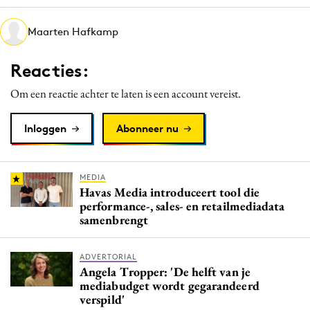
Media
Maarten Hafkamp
Merkstrategie
PR
Reacties:
Programmatic
Om een reactie achter te laten is een account vereist.
Purpose Marketing
Reputatie & crisis
Inloggen
Abonneer nu
MEDIA
Havas Media introduceert tool die
performance-, sales- en retailmediadata
samenbrengt
ADVERTORIAL
Angela Tropper: 'De helft van je
mediabudget wordt gegarandeerd
verspild'