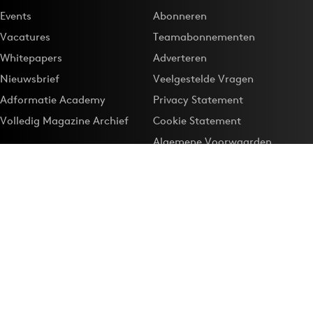
Events
Abonneren
Vacatures
Teamabonnementen
Whitepapers
Adverteren
Nieuwsbrief
Veelgestelde Vragen
Adformatie Academy
Privacy Statement
Volledig Magazine Archief
Cookie Statement
Algemene Voorwaarden
Onze app
Maak Adformatie.nl je
Google-favoriet
Privacyinstellingen
Download de
Adformatie Nieuws App