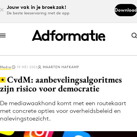
Jouw vak in je broekzak!
Download
De beste leeservaring met de app
Abonneer nu
Abonneer nu
Media
19 MEI 2026
MAARTEN HAFKAMP
Log in
CvdM: aanbevelingsalgoritmes
zijn risico voor democratie
Download de app
Volg het laatste nieuws via de Adformatie
De mediawaakhond komt met een routekaart
met concrete opties voor overheidsbeleid en
Nieuws app
nalevingstoezicht.