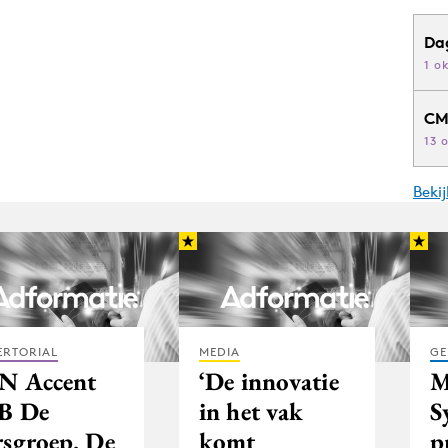
Da
1 o
CM
13 
Beki
ERTORIAL
MEDIA
GE
N Accent
‘De innovatie
M
B De
in het vak
S
rsgroep. De
komt
p