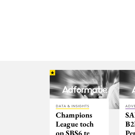
DATA & INSIGHTS
ADV
Champions
SA
League toch
B2
op SBS6 te
Pe