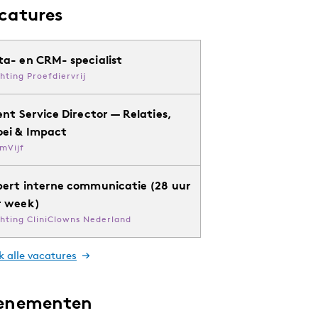
catures
ta- en CRM- specialist
chting Proefdiervrij
ent Service Director — Relaties,
oei & Impact
mVijf
pert interne communicatie (28 uur
r week)
chting CliniClowns Nederland
k alle vacatures
enementen