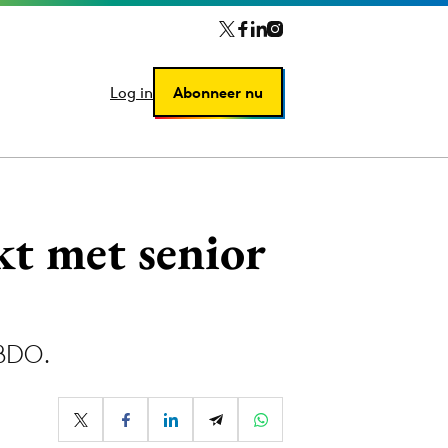
Log in
Log in
Abonneer nu
Abonneer nu
t met senior
BDO.