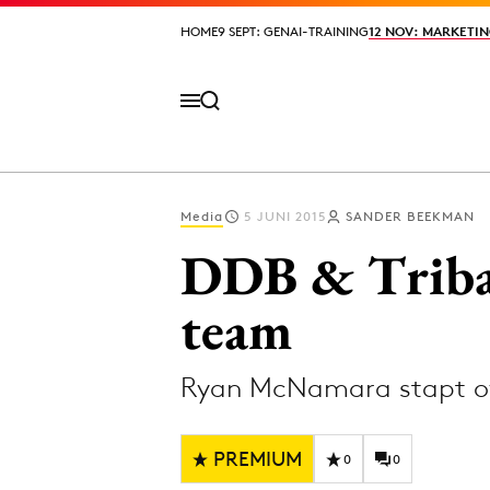
HOME
HOME
9 SEPT: GENAI-TRAINING
9 SEPT: GENAI-TRAINING
12 NOV: MARKETIN
12 NOV: MARKETIN
Media
5 JUNI 2015
SANDER BEEKMAN
Volg het laatste nieuws via de Adformatie N
DDB & Tribal
team
Topics
Ryan McNamara stapt ov
Artificial Intelligence
Design
Bureaus
Digital transf
PREMIUM
Campagnes
Diversiteit
0
0