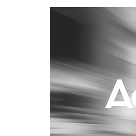
Carriere
Effectiviteit
Contentmarketing
Gedragsverand
Craft
Influencer mar
Customer Experience
Interne commu
Data & Insights
Martech