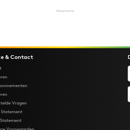
Advertentie
ce & Contact
t
ren
bonnementen
eren
stelde Vragen
y Statement
 Statement
ne Voorwaarden