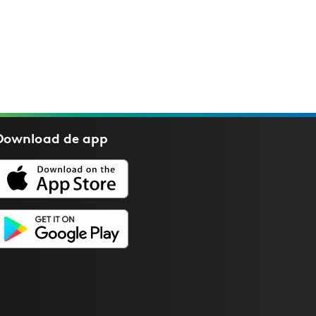
Download de
app