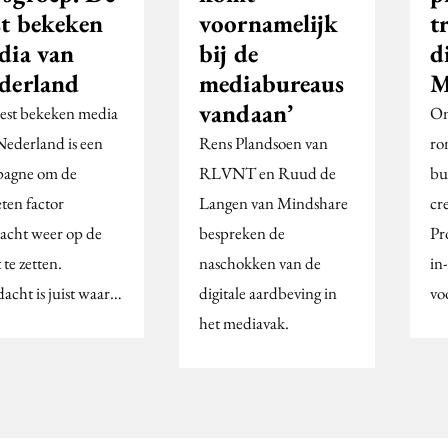
st bekeken
voornamelijk
t
dia van
bij de
d
derland
mediabureaus
M
vandaan’
est bekeken media
Om
Nederland is een
Rens Plandsoen van
ro
agne om de
RLVNT en Ruud de
bu
ten factor
Langen van Mindshare
cr
acht weer op de
bespreken de
Pr
 te zetten.
naschokken van de
in
acht is juist waar…
digitale aardbeving in
vo
het mediavak.