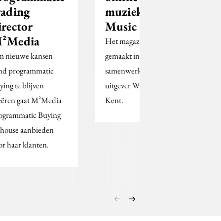
rading
muziekmagazine
irector
Music State
²Media
Het magazine wordt
 nieuwe kansen
gemaakt in
nd programmatic
samenwerking met
ying te blijven
uitgever Wayne Parker
eëren gaat M²Media
Kent.
ogrammatic Buying
-house aanbieden
or haar klanten.