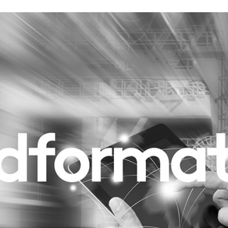
Programmatic
ering
Purpose Marketing
keting
Reputatie & crisis
nicatie