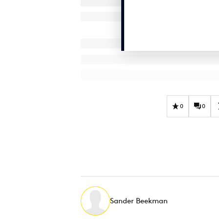
0
0
Sander Beekman