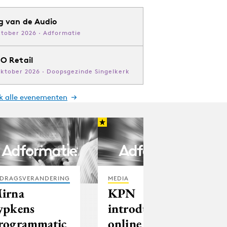
g van de Audio
ktober 2026 · Adformatie
O Retail
oktober 2026 · Doopsgezinde Singelkerk
jk alle evenementen
DRAGSVERANDERING
MEDIA
irna
KPN
ypkens
introduceert
rogrammatic
online