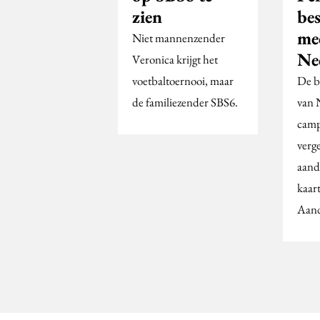
zien
be
me
Niet mannenzender
Ne
Veronica krijgt het
voetbaltoernooi, maar
De b
de familiezender SBS6.
van 
camp
verge
aand
kaart
Aand