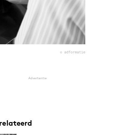
© adformatie
Advertentie
relateerd