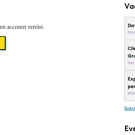
Va
een account vereist.
Da
Sti
Cli
Gr
Vor
Ex
pe
Sti
Bekij
Ev