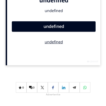
Bureaus
Campagnes
Carriere
Contentmarketing
Craft
Customer Experience
Data & Insights
Design
Digital transformation
Diversiteit
Effectiviteit
Gedragsverandering
0
0
Influencer marketing
Advertentie
Interne communicatie
Martech