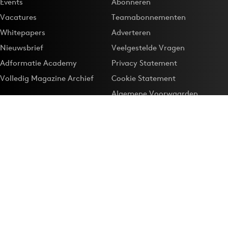
Events
Abonneren
Vacatures
Teamabonnementen
Whitepapers
Adverteren
Nieuwsbrief
Veelgestelde Vragen
Adformatie Academy
Privacy Statement
Volledig Magazine Archief
Cookie Statement
Algemene Voorwaarden
Onze app
Maak Adformatie.nl je
Google-favoriet
Privacyinstellingen
Download de
Adformatie Nieuws App