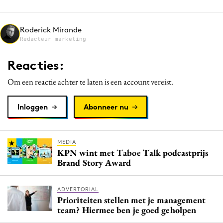
Media
Merkstrategie
Roderick Mirande
Redacteur marketing
PR
Programmatic
Reacties:
Purpose Marketing
Om een reactie achter te laten is een account vereist.
Reputatie & crisis
Inloggen
Abonneer nu
MEDIA
KPN wint met Taboe Talk podcastprijs
Brand Story Award
ADVERTORIAL
Prioriteiten stellen met je management
team? Hiermee ben je goed geholpen