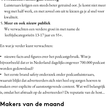
Luisteraars krijgen een steeds beter getraind oor. Je komt niet meer
Media
weg met half werk, en met zoveel om uit te kiezen ga je al snel voor
Merkstrategie
kwaliteit.
PR
Meer en ook nieuw publiek
Programmatic
We verwachten een verdere groei in met name de
Purpose Marketing
leeftijdscategorieën 13-17 jaar en 55+.
Reputatie & crisis
En wat je verder kunt verwachten:
• nieuwe facts and figures over het podcastgebruik. Wist je
bijvoorbeeld dat er in Nederland dagelijks ongeveer 700.000 podcast
worden gedownload?
• het eerste brand safety onderzoek onder podcastluisteraars,
waaruit blijkt dat adverteerders zich niet heel erg zorgen hoeven te
maken over explicite of aanstootgevende content. Wat wél belangrijk
is, omdat het afstraalt op de adverteerder? De reputatie van de host…
Makers van de maand