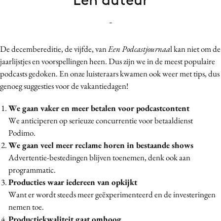
Bureaus
-
Campagnes
Carriere
De decembereditie, de vijfde, van
Een Podcastjournaa
l kan niet om de
Contentmarketing
jaarlijstjes en voorspellingen heen. Dus zijn we in de meest populaire
Craft
podcasts gedoken. En onze luisteraars kwamen ook weer met tips, dus
Customer Experience
genoeg suggesties voor de vakantiedagen!
Data & Insights
We gaan vaker en meer betalen voor podcastcontent
Design
We anticiperen op serieuze concurrentie voor betaaldienst
Digital transformation
Podimo.
Diversiteit
We gaan veel meer reclame horen in bestaande shows
Advertentie-bestedingen blijven toenemen, denk ook aan
Effectiviteit
programmatic.
Gedragsverandering
Producties waar iedereen van opkijkt
Influencer marketing
Want er wordt steeds meer geëxperimenteerd en de investeringen
Interne communicatie
nemen toe.
Martech
Productiekwaliteit gaat omhoog