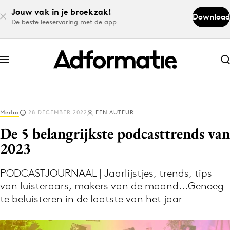
Jouw vak in je broekzak!
Download
De beste leeservaring met de app
Abonneer nu
Abonneer nu
Media
28 DECEMBER 2022
EEN AUTEUR
Log in
De 5 belangrijkste podcasttrends van
2023
Download de app
Volg het laatste nieuws via de Adformatie
PODCASTJOURNAAL | Jaarlijstjes, trends, tips
van luisteraars, makers van de maand...Genoeg
Nieuws app
te beluisteren in de laatste van het jaar