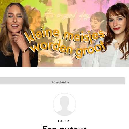
Menu
Home
9 sept: GenAI-training
12 nov: MarketingLive!
Adverteren
Events
Opleidingen
Advertentie
Vacatures
Academy
Partners
Topics
EXPERT
Artificial Intelligence
Een auteur