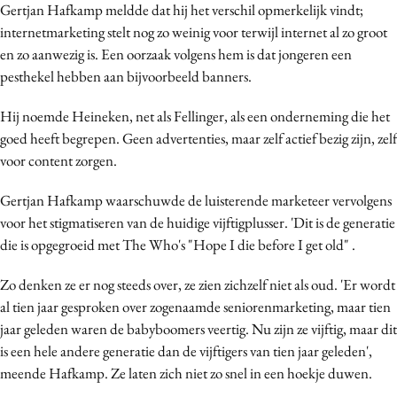
Gertjan Hafkamp meldde dat hij het verschil opmerkelijk vindt;
internetmarketing stelt nog zo weinig voor terwijl internet al zo groot
en zo aanwezig is. Een oorzaak volgens hem is dat jongeren een
pesthekel hebben aan bijvoorbeeld banners.
Hij noemde Heineken, net als Fellinger, als een onderneming die het
goed heeft begrepen. Geen advertenties, maar zelf actief bezig zijn, zelf
voor content zorgen.
Gertjan Hafkamp waarschuwde de luisterende marketeer vervolgens
voor het stigmatiseren van de huidige vijftigplusser. 'Dit is de generatie
die is opgegroeid met The Who's "Hope I die before I get old" .
Zo denken ze er nog steeds over, ze zien zichzelf niet als oud. 'Er wordt
al tien jaar gesproken over zogenaamde seniorenmarketing, maar tien
jaar geleden waren de babyboomers veertig. Nu zijn ze vijftig, maar dit
is een hele andere generatie dan de vijftigers van tien jaar geleden',
meende Hafkamp. Ze laten zich niet zo snel in een hoekje duwen.