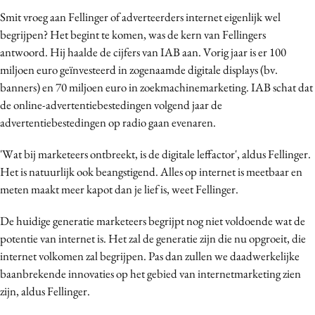
Media
Smit vroeg aan Fellinger of adverteerders internet eigenlijk wel
begrijpen? Het begint te komen, was de kern van Fellingers
Merkstrategie
antwoord. Hij haalde de cijfers van IAB aan. Vorig jaar is er 100
PR
miljoen euro geïnvesteerd in zogenaamde digitale displays (bv.
Programmatic
banners) en 70 miljoen euro in zoekmachinemarketing. IAB schat dat
Purpose Marketing
de online-advertentiebestedingen volgend jaar de
Reputatie & crisis
advertentiebestedingen op radio gaan evenaren.
'Wat bij marketeers ontbreekt, is de digitale leffactor', aldus Fellinger.
Het is natuurlijk ook beangstigend. Alles op internet is meetbaar en
meten maakt meer kapot dan je lief is, weet Fellinger.
De huidige generatie marketeers begrijpt nog niet voldoende wat de
potentie van internet is. Het zal de generatie zijn die nu opgroeit, die
internet volkomen zal begrijpen. Pas dan zullen we daadwerkelijke
baanbrekende innovaties op het gebied van internetmarketing zien
zijn, aldus Fellinger.