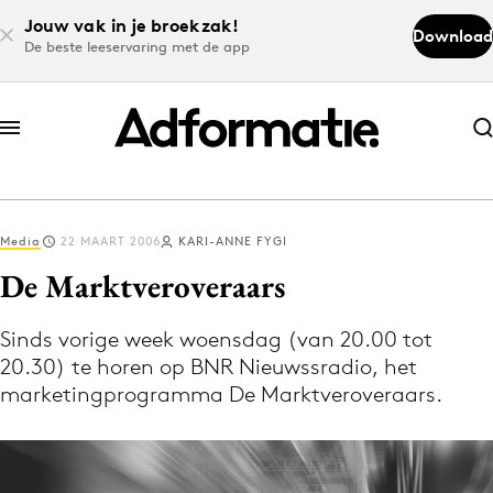
Jouw vak in je broekzak!
Download
De beste leeservaring met de app
Abonneer nu
Abonneer nu
Media
22 MAART 2006
KARI-ANNE FYGI
Log in
De Marktveroveraars
Sinds vorige week woensdag (van 20.00 tot
Download de app
20.30) te horen op BNR Nieuwssradio, het
Volg het laatste nieuws via de Adformatie
marketingprogramma De Marktveroveraars.
Nieuws app