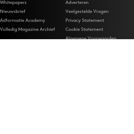
Whitepapers
Adverteren
Nieuwsbrief
Veelgestelde Vragen
Adformatie Academy
Privacy Statement
Volledig Magazine Archief
Cookie Statement
Algemene Voorwaarden
Onze app
Maak Adformatie.nl je
Google-favoriet
Privacyinstellingen
Download de
Adformatie Nieuws App