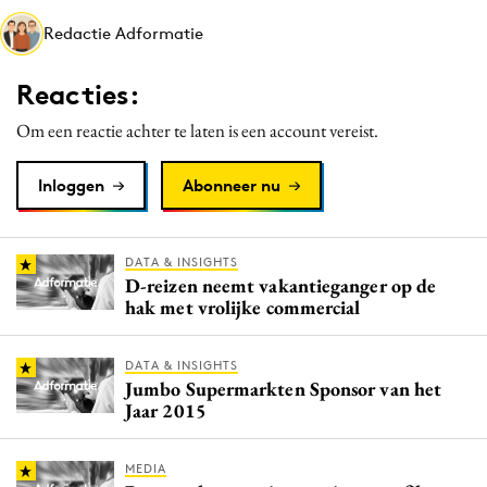
Media
Redactie Adformatie
Merkstrategie
Reacties:
PR
Programmatic
Om een reactie achter te laten is een account vereist.
Purpose Marketing
Inloggen
Abonneer nu
Reputatie & crisis
DATA & INSIGHTS
D-reizen neemt vakantieganger op de
hak met vrolijke commercial
DATA & INSIGHTS
Jumbo Supermarkten Sponsor van het
Jaar 2015
MEDIA