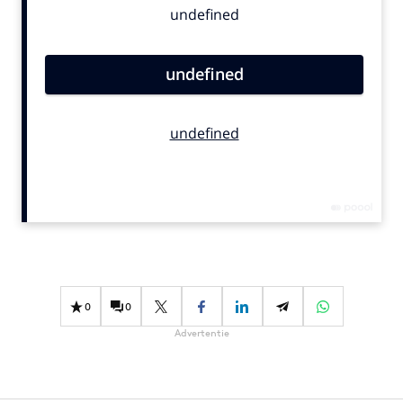
Bureaus
Campagnes
Carriere
Contentmarketing
Craft
Customer Experience
Data & Insights
Design
Digital transformation
Diversiteit
Effectiviteit
0
0
Gedragsverandering
Advertentie
Influencer marketing
Interne communicatie
Martech