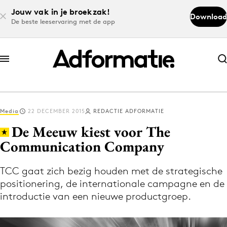
Jouw vak in je broekzak!
Download
De beste leeservaring met de app
Abonneer nu
Abonneer nu
Media
22 DECEMBER 2015
REDACTIE ADFORMATIE
Log in
De Meeuw kiest voor The
Communication Company
Download de app
Volg het laatste nieuws via de Adformatie
TCC gaat zich bezig houden met de strategische
positionering, de internationale campagne en de
Nieuws app
introductie van een nieuwe productgroep.