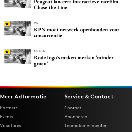
Peugeot lanceert interactieve racefilm
Chase the Line
PR
KPN moet netwerk openhouden voor
concurrentie
MEDIA
Rode logo’s maken merken ‘minder
groen’
Meer Adformatie
Service & Contact
Partners
Contact
Events
Abonneren
Vacatures
Teamabonnementen