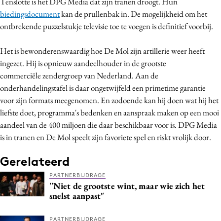
Tenslotte is het DPG Media dat zijn tranen droogt. Hun
biedingsdocument
kan de prullenbak in. De mogelijkheid om het
ontbrekende puzzelstukje televisie toe te voegen is definitief voorbij.
Het is bewonderenswaardig hoe De Mol zijn artillerie weer heeft
ingezet. Hij is opnieuw aandeelhouder in de grootste
commerciële zendergroep van Nederland. Aan de
onderhandelingstafel is daar ongetwijfeld een primetime garantie
voor zijn formats meegenomen. En zodoende kan hij doen wat hij het
liefste doet, programma's bedenken en aanspraak maken op een mooi
aandeel van de 400 miljoen die daar beschikbaar voor is. DPG Media
is in tranen en De Mol speelt zijn favoriete spel en riskt vrolijk door.
Gerelateerd
PARTNERBIJDRAGE
''Niet de grootste wint, maar wie zich het
snelst aanpast"
PARTNERBIJDRAGE