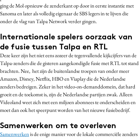
ging de Mol opnieuw de zenderkant op door in eerste instantie met
Media
Sanoma en later als volledig eigenaar de SBS legers in te lijven die
Merkstrategie
onder de vlag van Talpa Network verder gingen.
PR
Internationale spelers oorzaak van
Programmatic
Purpose Marketing
de fusie tussen Talpa en RTL
Reputatie & crisis
Deze keer zijn het niet eens zozeer de tegenvallende kijkcijfers van de
Talpa-zenders die de gisteren aangekondigde fusie met RTL tot stand
brachten. Nee, het zijn de buitenlandse troepen van onder meer
Amazon, Disney, Netflix, HBO en Viaplay die de Nederlandse
zenders bedreigen. Zeker in het video-on-demanddomein, dat hard
groeit en de toekomst is, zijn de Nederlandse partijen zwak. Alleen
Videoland weet zich met een miljoen abonnees te onderscheiden en
moet dan ook het speerpunt worden van het nieuwe fusiebedrijf.
Samenwerken om te overleven
Samenwerken
is de enige manier voor de lokale commerciële zenders