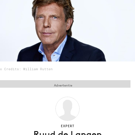
Menu
Home
9 sept: GenAI-training
12 nov: MarketingLive!
Adverteren
© Credits: William Rutten
Events
Opleidingen
Advertentie
Vacatures
Academy
Partners
Topics
EXPERT
Ruud de Langen
Artificial Intelligence