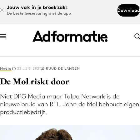
Jouw vak in je broekzak!
Download
De beste leeservaring met de app
Abonneer nu
Abonneer nu
Media
23 JUNI 2021
RUUD DE LANGEN
Log in
De Mol riskt door
Niet DPG Media maar Talpa Network is de
Download de app
nieuwe bruid van RTL. John de Mol behoudt eigen
Volg het laatste nieuws via de Adformatie
productiebedrijf.
Nieuws app