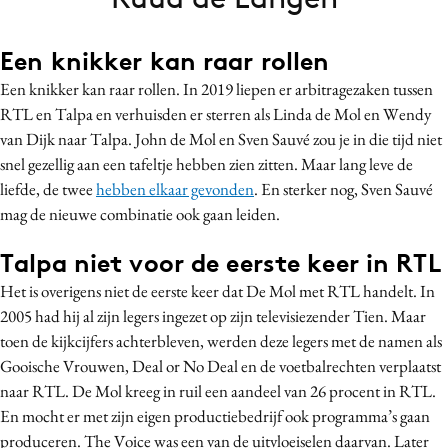
Bureaus
Campagnes
Een knikker kan raar rollen
Carriere
Een knikker kan raar rollen. In 2019 liepen er arbitragezaken tussen
Contentmarketing
RTL en Talpa en verhuisden er sterren als Linda de Mol en Wendy
van Dijk naar Talpa. John de Mol en Sven Sauvé zou je in die tijd niet
Craft
snel gezellig aan een tafeltje hebben zien zitten. Maar lang leve de
Customer Experience
liefde, de twee
hebben elkaar gevonden
. En sterker nog, Sven Sauvé
Data & Insights
mag de nieuwe combinatie ook gaan leiden.
Design
Talpa niet voor de eerste keer in RTL
Digital transformation
Diversiteit
Het is overigens niet de eerste keer dat De Mol met RTL handelt. In
2005 had hij al zijn legers ingezet op zijn televisiezender Tien. Maar
Effectiviteit
toen de kijkcijfers achterbleven, werden deze legers met de namen als
Gedragsverandering
Gooische Vrouwen, Deal or No Deal en de voetbalrechten verplaatst
Influencer marketing
naar RTL. De Mol kreeg in ruil een aandeel van 26 procent in RTL.
Interne communicatie
En mocht er met zijn eigen productiebedrijf ook programma’s gaan
Martech
produceren. The Voice was een van de uitvloeiselen daarvan. Later