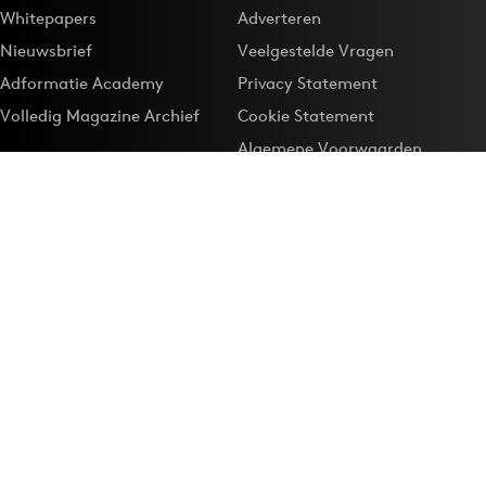
Whitepapers
Adverteren
Nieuwsbrief
Veelgestelde Vragen
Adformatie Academy
Privacy Statement
Volledig Magazine Archief
Cookie Statement
Algemene Voorwaarden
Onze app
Maak Adformatie.nl je
Google-favoriet
Privacyinstellingen
Download de
Adformatie Nieuws App