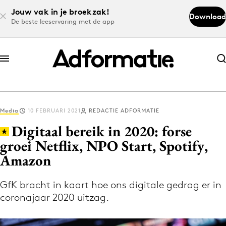
Jouw vak in je broekzak!
Download
De beste leeservaring met de app
Abonneer nu
Abonneer nu
Media
10 FEBRUARI 2021
REDACTIE ADFORMATIE
Log in
Digitaal bereik in 2020: forse
groei Netflix, NPO Start, Spotify,
Amazon
Download de app
Volg het laatste nieuws via de Adformatie
GfK bracht in kaart hoe ons digitale gedrag er in
Nieuws app
coronajaar 2020 uitzag.