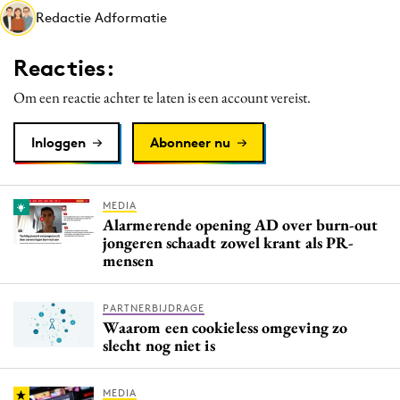
Redactie Adformatie
Media
Merkstrategie
Reacties:
PR
Om een reactie achter te laten is een account vereist.
Programmatic
Purpose Marketing
Inloggen
Abonneer nu
Reputatie & crisis
MEDIA
Alarmerende opening AD over burn-out
jongeren schaadt zowel krant als PR-
mensen
PARTNERBIJDRAGE
Waarom een cookieless omgeving zo
slecht nog niet is
MEDIA