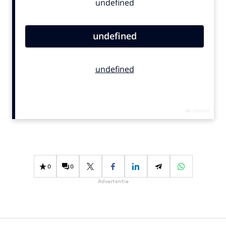
Bureaus
Campagnes
Carriere
Contentmarketing
Craft
Customer Experience
Data & Insights
Design
Digital transformation
Diversiteit
Effectiviteit
0
0
Gedragsverandering
Advertentie
Influencer marketing
Interne communicatie
Martech