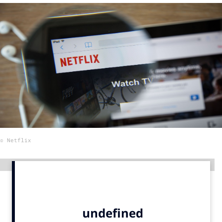
Menu
Home
9 sept: GenAI-training
12 nov: MarketingLive!
Adverteren
Events
Opleidingen
© Netflix
Vacatures
Academy
Advertentie
Partners
Topics
Artificial Intelligence