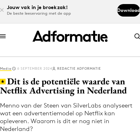
Jouw vak in je broekzak!
Download
De beste leeservaring met de app
Abonneer nu
Abonneer nu
Media
6 SEPTEMBER 2024
REDACTIE ADFORMATIE
Log in
Dit is de potentiële waarde van
Netflix Advertising in Nederland
Download de app
Volg het laatste nieuws via de Adformatie
Menno van der Steen van SilverLabs analyseert
wat een advertentiemodel op Netflix kan
Nieuws app
opleveren. Waarom is dit er nog niet in
Nederland?