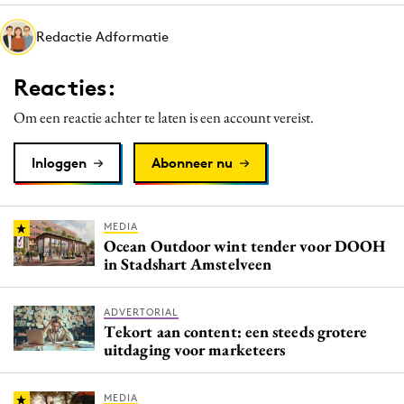
Media
Redactie Adformatie
Merkstrategie
PR
Reacties:
Programmatic
Om een reactie achter te laten is een account vereist.
Purpose Marketing
Reputatie & crisis
Inloggen
Abonneer nu
MEDIA
Ocean Outdoor wint tender voor DOOH
in Stadshart Amstelveen
ADVERTORIAL
Tekort aan content: een steeds grotere
uitdaging voor marketeers
MEDIA