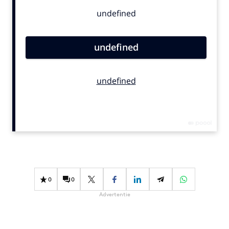
Bureaus
Campagnes
Carriere
Contentmarketing
Craft
Customer Experience
Data & Insights
Design
Digital transformation
Diversiteit
Effectiviteit
Gedragsverandering
0
0
Influencer marketing
Advertentie
Interne communicatie
Martech