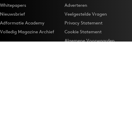
Whitepapers
Adverteren
Nieuwsbrief
Veelgestelde Vragen
Adformatie Academy
Privacy Statement
Volledig Magazine Archief
Cookie Statement
Algemene Voorwaarden
Onze app
Maak Adformatie.nl je
Google-favoriet
Privacyinstellingen
Download de
Adformatie Nieuws App