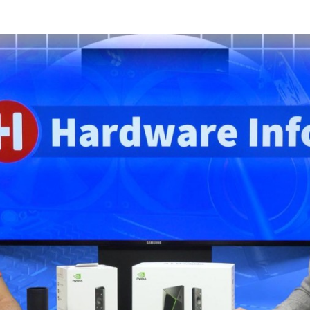
Programmatic
ering
Purpose Marketing
keting
Reputatie & crisis
nicatie