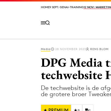
HOME
HOME
9 SEPT: GENAI-TRAINING
9 SEPT: GENAI-TRAINING
12 NOV: MARKETIN
12 NOV: MARKETIN
Media
28 NOVEMBER 2023
RENS BLOM
Volg het laatste nieuws via de Adformatie N
DPG Media tre
techwebsite 
Topics
De techwebsite is de afg
Artificial Intelligence
Design
de grotere broer Tweaker
Bureaus
Digital transf
Campagnes
Diversiteit
PREMIUM
0
1