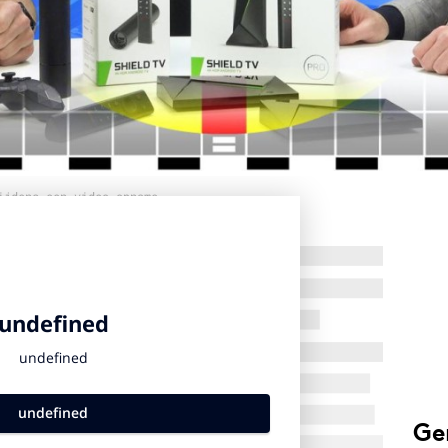
ijdens een video-opname
Ge