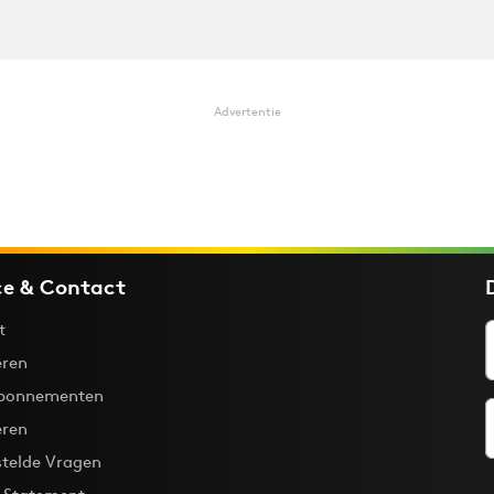
Advertentie
ce & Contact
t
ren
bonnementen
eren
stelde Vragen