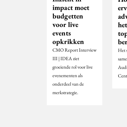
impact moet
er
budgetten
adv
voor live
he
events
to
opkrikken
be
CMO Report Interview
Het 
III | IDEA ziet
same
groeiende rol voor live
Audi
evenementen als
Cent
onderdeel van de
merkstrategie.