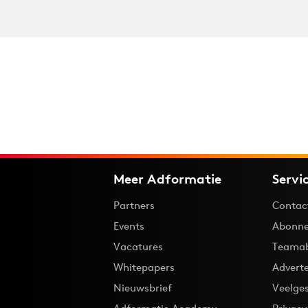
Meer Adformatie
Servi
Partners
Contac
Events
Abonne
Vacatures
Teama
Whitepapers
Advert
Nieuwsbrief
Veelge