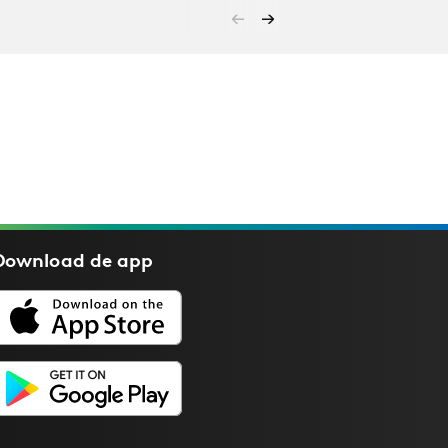
Download de
app