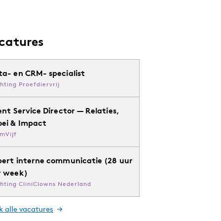
catures
ta- en CRM- specialist
chting Proefdiervrij
ent Service Director — Relaties,
oei & Impact
mVijf
pert interne communicatie (28 uur
r week)
chting CliniClowns Nederland
k alle vacatures