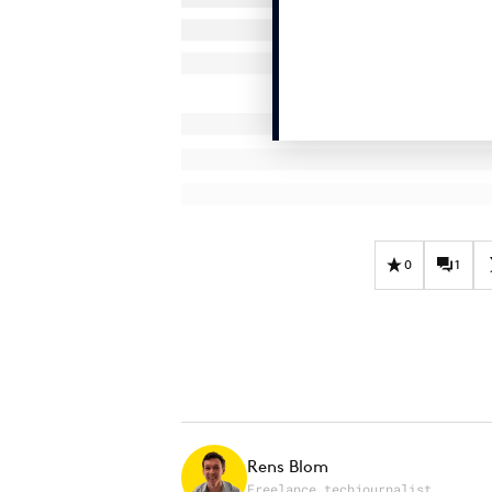
0
1
Rens Blom
Freelance techjournalist