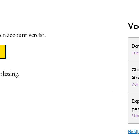
Va
een account vereist.
Da
Sti
Cli
slissing.
Gr
Vor
Ex
pe
Sti
Bekij