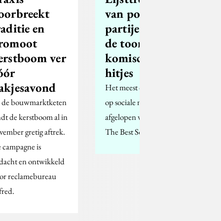
oorbreekt
van politieke
raditie en
partijen zetten
romoot
de toon met
erstboom ver
komische
óór
hitjes
akjesavond
Het meest opmerkelijke
j de bouwmarktketen
op sociale media van de
ndt de kerstboom al in
afgelopen week, door
vember gretig aftrek.
The Best Social Media.
 campagne is
dacht en ontwikkeld
or reclamebureau
fred.