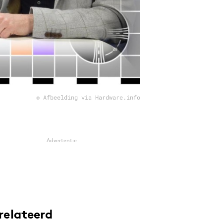
© Afbeelding via Hardware.info
Advertentie
relateerd