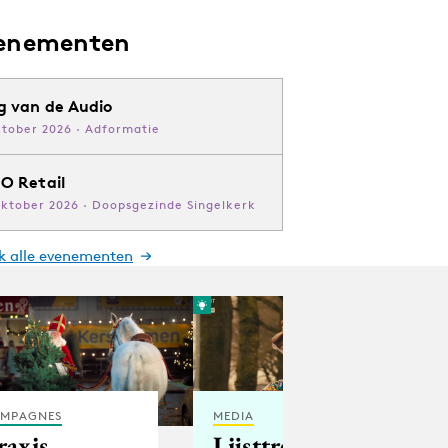
enementen
g van de Audio
ktober 2026 · Adformatie
O Retail
oktober 2026 · Doopsgezinde Singelkerk
jk alle evenementen
MPAGNES
MEDIA
raxis
Lijsttrekkers