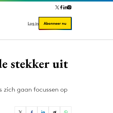
Log in
Log in
Abonneer nu
Abonneer nu
e stekker uit
is zich gaan focussen op