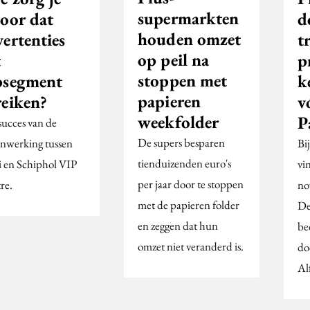
supermarkten
voor dat
d
houden omzet
ertenties
t
op peil na
t
p
stoppen met
psegment
k
papieren
reiken?
v
weekfolder
P
succes van de
De supers besparen
nwerking tussen
Bi
tienduizenden euro's
 en Schiphol VIP
vi
per jaar door te stoppen
re.
no
met de papieren folder
De
en zeggen dat hun
be
omzet niet veranderd is.
do
Al