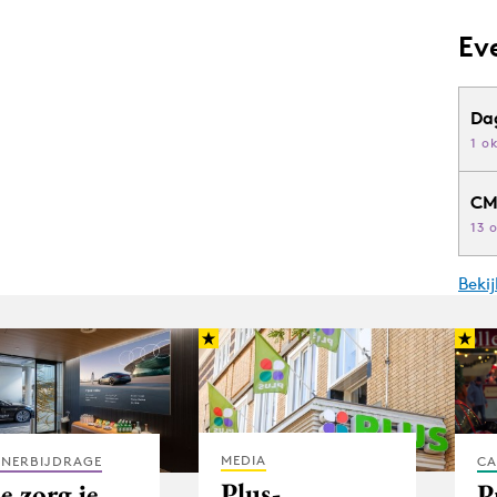
Ev
Da
1 o
CM
13 
Beki
MEDIA
TNERBIJDRAGE
CA
Plus-
e zorg je
P