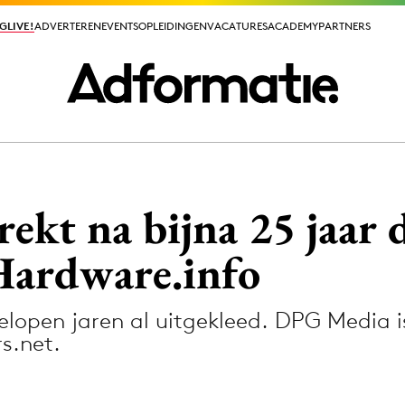
GLIVE!
GLIVE!
ADVERTEREN
ADVERTEREN
EVENTS
EVENTS
OPLEIDINGEN
OPLEIDINGEN
VACATURES
VACATURES
ACADEMY
ACADEMY
PARTNERS
PARTNERS
ieuws app
kt na bijna 25 jaar d
Hardware.info
elopen jaren al uitgekleed. DPG Media 
Media
s.net.
ormation
Merkstrategie
PR