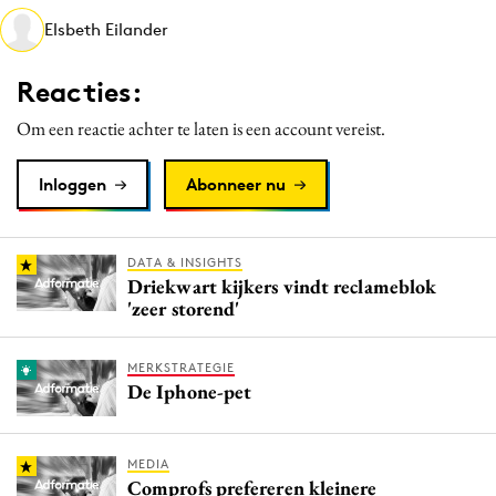
Media
Elsbeth Eilander
Merkstrategie
Reacties:
PR
Programmatic
Om een reactie achter te laten is een account vereist.
Purpose Marketing
Inloggen
Abonneer nu
Reputatie & crisis
DATA & INSIGHTS
Driekwart kijkers vindt reclameblok
'zeer storend'
MERKSTRATEGIE
De Iphone-pet
MEDIA
Comprofs prefereren kleinere