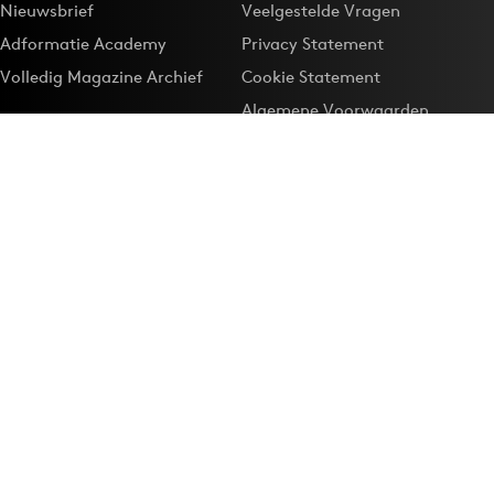
Nieuwsbrief
Veelgestelde Vragen
Adformatie Academy
Privacy Statement
Volledig Magazine Archief
Cookie Statement
Algemene Voorwaarden
Onze app
Maak Adformatie.nl je
Google-favoriet
Privacyinstellingen
Download de
Adformatie Nieuws App