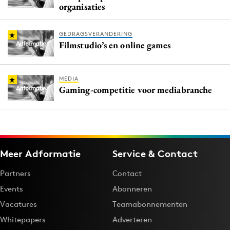
organisaties
GEDRAGSVERANDERING
Filmstudio’s en online games
MEDIA
Gaming-competitie voor mediabranche
Meer Adformatie
Service & Contact
Partners
Contact
Events
Abonneren
Vacatures
Teamabonnementen
Whitepapers
Adverteren