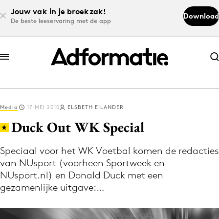
Jouw vak in je broekzak!
Download
De beste leeservaring met de app
Abonneer nu
Abonneer nu
Media
17 MEI 2010
ELSBETH EILANDER
Log in
Duck Out WK Special
Speciaal voor het WK Voetbal komen de redacties
Download de app
van NUsport (voorheen Sportweek en
Volg het laatste nieuws via de Adformatie
NUsport.nl) en Donald Duck met een
Nieuws app
gezamenlijke uitgave:…