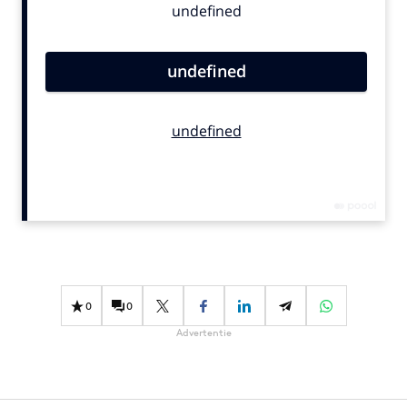
Bureaus
Campagnes
Carriere
Contentmarketing
Craft
Customer Experience
Data & Insights
Design
Digital transformation
Diversiteit
Effectiviteit
0
0
Gedragsverandering
Advertentie
Influencer marketing
Interne communicatie
Martech