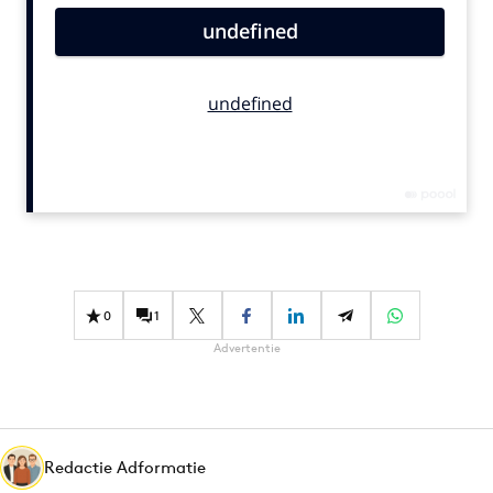
Bureaus
Campagnes
Carriere
Contentmarketing
Craft
Customer Experience
Data & Insights
Design
Digital transformation
0
1
Diversiteit
Advertentie
Effectiviteit
Gedragsverandering
Influencer marketing
Interne communicatie
Redactie Adformatie
Martech