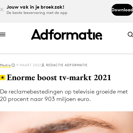
Jouw vak in je broekzak!
Download
De beste leeservaring met de app
Abonneer nu
Abonneer nu
Media
9 MAART 2022
REDACTIE ADFORMATIE
Log in
Enorme boost tv-markt 2021
De reclamebestedingen op televisie groeide met
Download de app
20 procent naar 903 miljoen euro.
Volg het laatste nieuws via de Adformatie
Nieuws app