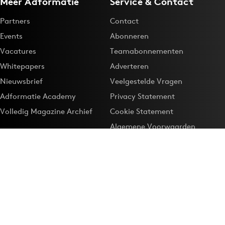
Meer Adformatie
Service & Contact
Partners
Contact
Events
Abonneren
Vacatures
Teamabonnementen
Whitepapers
Adverteren
Nieuwsbrief
Veelgestelde Vragen
Adformatie Academy
Privacy Statement
Volledig Magazine Archief
Cookie Statement
Algemene Voorwaarden
Onze app
Maak Adformatie.nl je
Google-favoriet
Privacyinstellingen
Download de
Adformatie Nieuws App