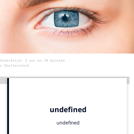
Menu
Home
9 sept: GenAI-training
12 nov: MarketingLive!
Schermtijd: 3 uur en 20 minuten
Adverteren
© Shutterstock
Events
Opleidingen
Advertentie
Vacatures
Academy
Partners
Topics
Artificial Intelligence