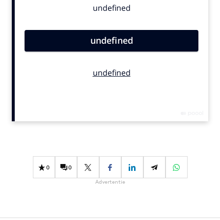
Bureaus
Campagnes
Carriere
Contentmarketing
Craft
Customer Experience
Data & Insights
Design
Digital transformation
Diversiteit
Effectiviteit
0
0
Gedragsverandering
Advertentie
Influencer marketing
Interne communicatie
Martech