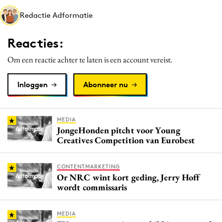
Media
Redactie Adformatie
Merkstrategie
Reacties:
PR
Programmatic
Om een reactie achter te laten is een account vereist.
Purpose Marketing
Inloggen
Abonneer nu
Reputatie & crisis
MEDIA
JongeHonden pitcht voor Young
Creatives Competition van Eurobest
CONTENTMARKETING
Or NRC wint kort geding, Jerry Hoff
wordt commissaris
MEDIA