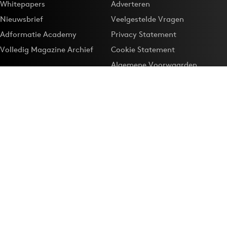
Whitepapers
Adverteren
Nieuwsbrief
Veelgestelde Vragen
Adformatie Academy
Privacy Statement
Volledig Magazine Archief
Cookie Statement
Algemene Voorwaarden
Onze app
Maak Adformatie.nl je
Google-favoriet
Privacyinstellingen
Download de
Adformatie Nieuws App