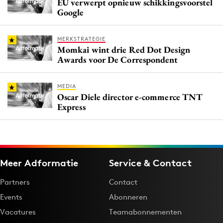
EU verwerpt opnieuw schikkingsvoorstel
Google
MERKSTRATEGIE
Momkai wint drie Red Dot Design
Awards voor De Correspondent
MEDIA
Oscar Diele director e-commerce TNT
Express
Meer Adformatie
Service & Contact
Partners
Contact
Events
Abonneren
Vacatures
Teamabonnementen