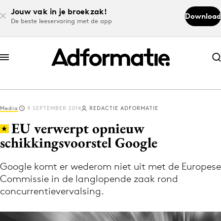
Jouw vak in je broekzak!
Download
De beste leeservaring met de app
Abonneer nu
Abonneer nu
Media
9 SEPTEMBER 2014
REDACTIE ADFORMATIE
Log in
EU verwerpt opnieuw
schikkingsvoorstel Google
Download de app
Volg het laatste nieuws via de Adformatie
Google komt er wederom niet uit met de Europese
Commissie in de langlopende zaak rond
Nieuws app
concurrentievervalsing.