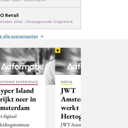
O Retail
oktober 2026 · Doopsgezinde Singelkerk
jk alle evenementen
STOMER EXPERIENCE
MEDIA
yper Island
JWT
trijkt neer in
Amsterdam
msterdam
werkt voor
Hertog IJS
t digitaal
leidingsinstituut
JWT Amsterdam werkt