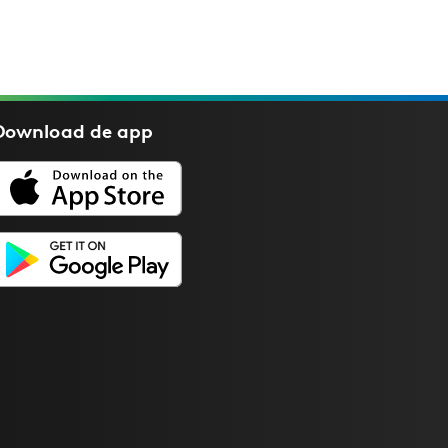
Download de
app