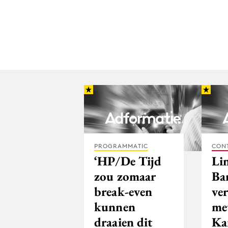
PROGRAMMATIC
CON
‘HP/De Tijd
Li
zou zomaar
Ba
break-even
ve
kunnen
me
draaien dit
Ka