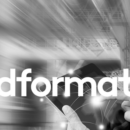
Programmatic
ering
Purpose Marketing
keting
Reputatie & crisis
nicatie