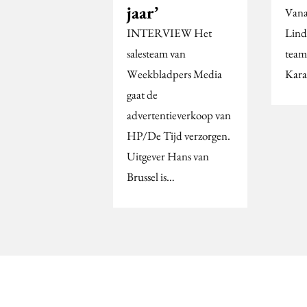
jaar’
Vana
INTERVIEW Het
Lind
salesteam van
team
Weekbladpers Media
Kara
gaat de
advertentieverkoop van
HP/De Tijd verzorgen.
Uitgever Hans van
Brussel is…