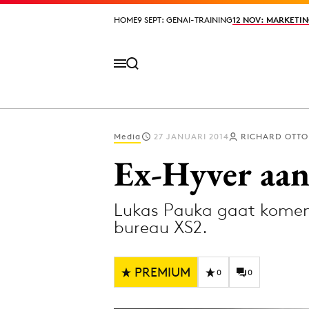
HOME
HOME
9 SEPT: GENAI-TRAINING
9 SEPT: GENAI-TRAINING
12 NOV: MARKETIN
12 NOV: MARKETIN
Media
27 JANUARI 2014
RICHARD OTTO
Volg het laatste nieuws via de Adformatie N
Ex-Hyver aan 
Lukas Pauka gaat komend
Topics
bureau XS2.
Artificial Intelligence
Design
Bureaus
Digital transf
PREMIUM
0
0
Campagnes
Diversiteit