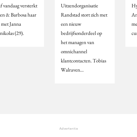
f vandaag versterkt
Uitzendorganisatie
Hy
en & Barbosa haar
Randstad stort zich met
Am
 met Janna
een nieuw
me
nikolas (29).
bedrijfsonderdeel op
cu
het managen van
omnichannel
klantcontacten. Tobias
Walraven…
Advertentie