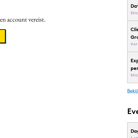
Da
Sti
een account vereist.
Cli
Gr
Vor
Ex
pe
Sti
Bekij
Ev
Da
1 o