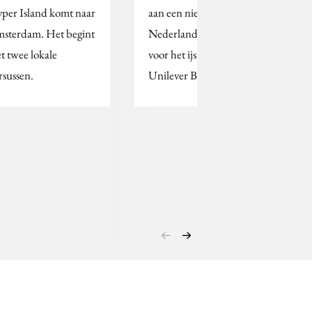
per Island komt naar
aan een nieuwe
sterdam. Het begint
Nederlandse campagne
t twee lokale
voor het ijsmerk van
rsussen.
Unilever Benelux.