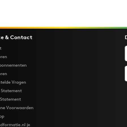
ce & Contact
t
ren
bonnementen
eren
stelde Vragen
y Statement
 Statement
ne Voorwaarden
pp
dformatie.nl je