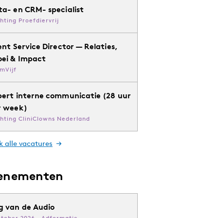
ta- en CRM- specialist
chting Proefdiervrij
ent Service Director — Relaties,
oei & Impact
mVijf
pert interne communicatie (28 uur
r week)
chting CliniClowns Nederland
k alle vacatures
enementen
g van de Audio
ktober 2026 · Adformatie