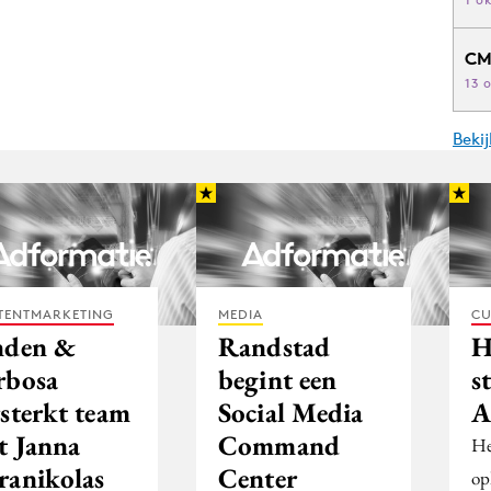
CM
13 
Beki
TENTMARKETING
MEDIA
CU
nden &
Randstad
H
rbosa
begint een
s
rsterkt team
Social Media
A
t Janna
Command
He
ranikolas
Center
op