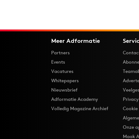
Meer Adformatie
Servi
Partners
Contac
Events
Abonne
Vacatures
Teama
Whitepapers
Advert
Nieuwsbrief
Veelge
Adformatie Academy
Privac
Volledig Magazine Archief
Cookie
Algeme
Onze a
Maak A