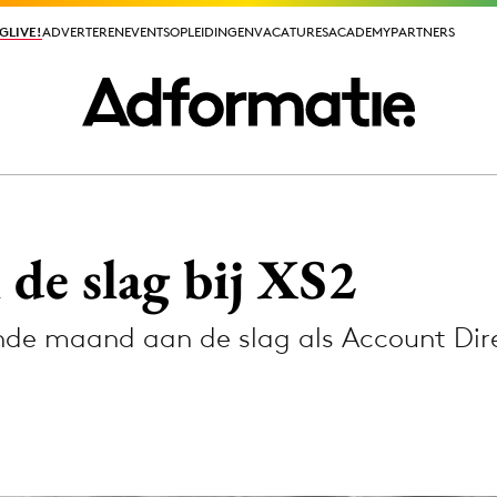
GLIVE!
GLIVE!
ADVERTEREN
ADVERTEREN
EVENTS
EVENTS
OPLEIDINGEN
OPLEIDINGEN
VACATURES
VACATURES
ACADEMY
ACADEMY
PARTNERS
PARTNERS
ieuws app
de slag bij XS2
e maand aan de slag als Account Direc
Media
ormation
Merkstrategie
PR