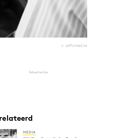
© adformatie
Advertentie
relateerd
MEDIA