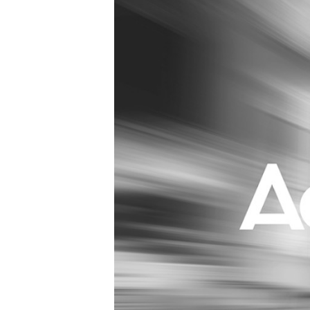
Carriere
Effectiviteit
Contentmarketing
Gedragsverand
Craft
Influencer mar
Customer Experience
Interne commu
Data & Insights
Martech