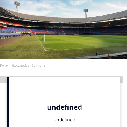
Menu
Home
9 sept: GenAI-training
12 nov: MarketingLive!
Adverteren
Foto: Wikimedia Commons
Events
Opleidingen
Advertentie
Vacatures
Academy
Partners
Topics
Artificial Intelligence