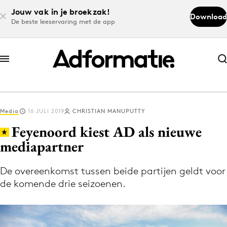
Jouw vak in je broekzak!
Download
De beste leeservaring met de app
Abonneer nu
Abonneer nu
Media
16 JULI 2019
CHRISTIAN MANUPUTTY
Log in
Feyenoord kiest AD als nieuwe
mediapartner
Download de app
Volg het laatste nieuws via de Adformatie
De overeenkomst tussen beide partijen geldt voor
de komende drie seizoenen.
Nieuws app