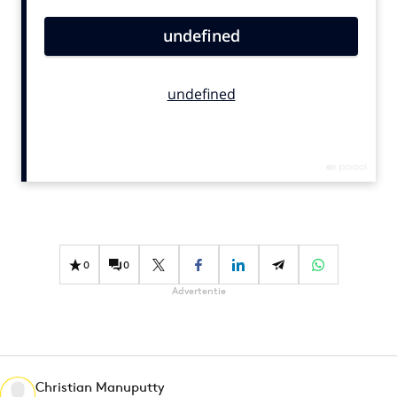
Bureaus
Campagnes
Carriere
Contentmarketing
Craft
Customer Experience
Data & Insights
Design
Digital transformation
Diversiteit
0
0
Effectiviteit
Advertentie
Gedragsverandering
Influencer marketing
Interne communicatie
Christian Manuputty
Martech