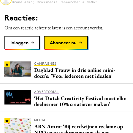
Brand &amp; Crossmedia Researcher @ MeMo²
Media
Merkstrategie
Reacties:
PR
Om een reactie achter te laten is een account vereist.
Programmatic
Purpose Marketing
Inloggen
Abonneer nu
Reputatie & crisis
CAMPAGNES
Dagblad Trouw in drie online mini-
docu's: 'Voor iedereen met idealen'
ADVERTORIAL
‘Het Dutch Creativity Festival moet elke
deelnemer 10% creatiever maken’
MEDIA
ABN Amro: ‘Bij verdwijnen reclame op
NPO gaan techreuzen met de eer