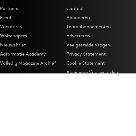
Partners
Contact
Events
Abonneren
Vacatures
Teamabonnementen
Whitepapers
Adverteren
Nieuwsbrief
Veelgestelde Vragen
Adformatie Academy
Privacy Statement
Volledig Magazine Archief
Cookie Statement
Algemene Voorwaarden
Onze app
Maak Adformatie.nl je
Google-favoriet
Privacyinstellingen
Download de
Adformatie Nieuws App