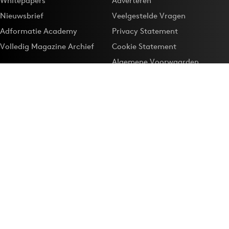
Whitepapers
Adverteren
Nieuwsbrief
Veelgestelde Vragen
Adformatie Academy
Privacy Statement
Volledig Magazine Archief
Cookie Statement
Algemene Voorwaarden
Onze app
Maak Adformatie.nl je
Google-favoriet
Privacyinstellingen
Download de
Adformatie Nieuws App