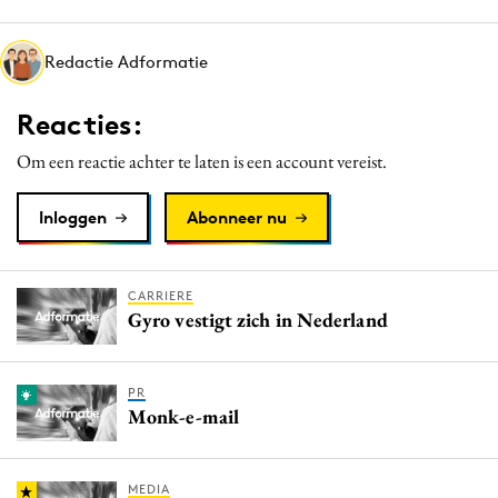
Media
Merkstrategie
Redactie Adformatie
PR
Reacties:
Programmatic
Purpose Marketing
Om een reactie achter te laten is een account vereist.
Reputatie & crisis
Inloggen
Abonneer nu
CARRIERE
Gyro vestigt zich in Nederland
PR
Monk-e-mail
MEDIA