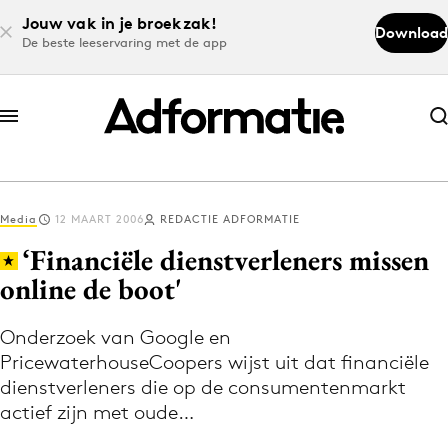
Jouw vak in je broekzak!
Download
De beste leeservaring met de app
Abonneer nu
Abonneer nu
Media
12 MAART 2006
REDACTIE ADFORMATIE
Log in
‘Financiële dienstverleners missen
online de boot'
Download de app
Volg het laatste nieuws via de Adformatie
Onderzoek van Google en
PricewaterhouseCoopers wijst uit dat financiële
Nieuws app
dienstverleners die op de consumentenmarkt
actief zijn met oude…