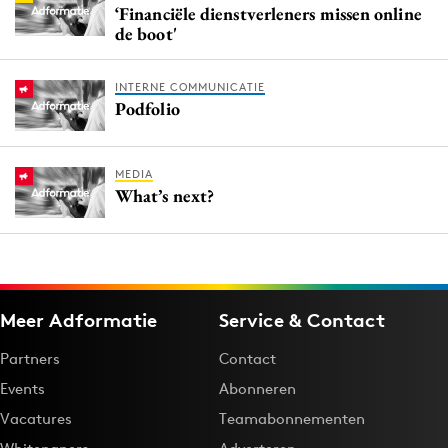
‘Financiële dienstverleners missen online
de boot'
INTERNE COMMUNICATIE
Podfolio
MEDIA
What’s next?
Meer Adformatie
Service & Contact
Partners
Contact
Events
Abonneren
Vacatures
Teamabonnementen