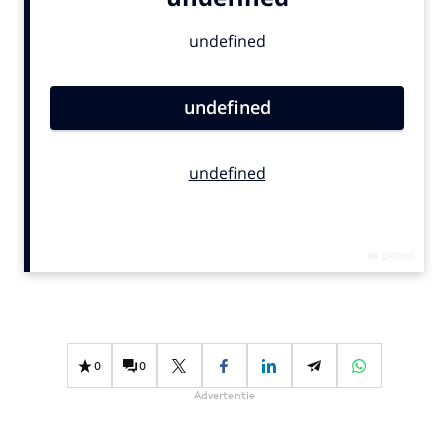
Bureaus
Campagnes
Carriere
Contentmarketing
Craft
Customer Experience
Data & Insights
Design
Digital transformation
Diversiteit
Effectiviteit
Gedragsverandering
0
0
Influencer marketing
Advertentie
Interne communicatie
Martech