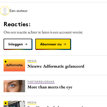
Media
Een auteur
Merkstrategie
PR
Reacties:
Programmatic
Om een reactie achter te laten is een account vereist.
Purpose Marketing
Reputatie & crisis
Inloggen
Abonneer nu
MEDIA
Nieuwe Adformatie gelanceerd
PARTNERBIJDRAGE
More than meets the eye
MEDIA