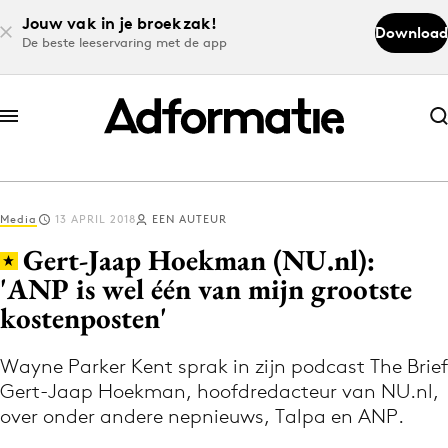
Jouw vak in je broekzak!
Download
De beste leeservaring met de app
Abonneer nu
Abonneer nu
Media
13 APRIL 2018
EEN AUTEUR
Log in
Gert-Jaap Hoekman (NU.nl):
'ANP is wel één van mijn grootste
kostenposten'
Download de app
Volg het laatste nieuws via de Adformatie
Wayne Parker Kent sprak in zijn podcast The Brief
Nieuws app
Gert-Jaap Hoekman, hoofdredacteur van NU.nl,
over onder andere nepnieuws, Talpa en ANP.