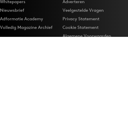
Whitepapers
Adverteren
Nieuwsbrief
Veelgestelde Vragen
Adformatie Academy
Privacy Statement
Volledig Magazine Archief
Cookie Statement
Algemene Voorwaarden
Onze app
Maak Adformatie.nl je
Google-favoriet
Privacyinstellingen
Download de
Adformatie Nieuws App