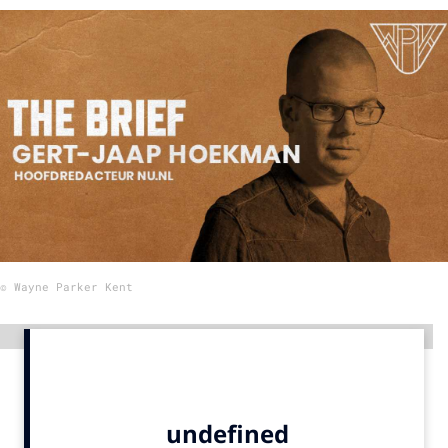
Menu
Home
9 sept: GenAI-training
12 nov: MarketingLive!
Adverteren
Events
Opleidingen
© Wayne Parker Kent
Vacatures
Academy
Advertentie
Partners
Topics
Artificial Intelligence