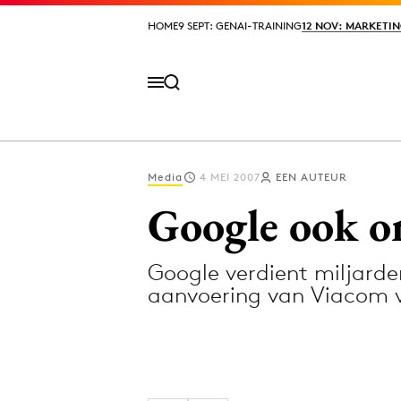
HOME
HOME
9 SEPT: GENAI-TRAINING
9 SEPT: GENAI-TRAINING
12 NOV: MARKETIN
12 NOV: MARKETIN
Media
4 MEI 2007
EEN AUTEUR
Volg het laatste nieuws via de Adformatie N
Google ook o
Google verdient miljard
Topics
aanvoering van Viacom v
Artificial Intelligence
Design
Bureaus
Digital transf
Campagnes
Diversiteit