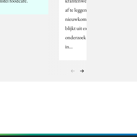
stel foodcafe.
krantenwereld lijkt het
af te leggen tegen de
nieuwkomers. Dat
blijkt uit exclusief
onderzoek deze maand
in…