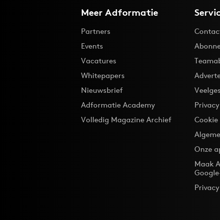
Meer Adformatie
Servi
Partners
Contac
Events
Abonne
Vacatures
Teama
Whitepapers
Advert
Nieuwsbrief
Veelge
Adformatie Academy
Privac
Volledig Magazine Archief
Cookie
Algeme
Onze a
Maak A
Google
Privacy