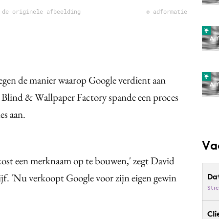
 de originele afbeelding
© adformatie
egen de manier waarop Google verdient aan
Blind & Wallpaper Factory spande een proces
es aan.
Va
kost een merknaam op te bouwen,' zegt David
jf. 'Nu verkoopt Google voor zijn eigen gewin
Da
Sti
Cli