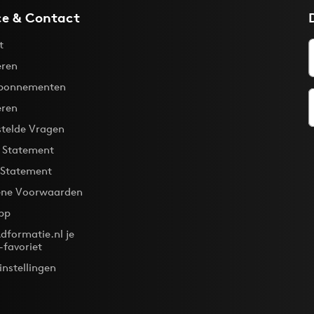
ce & Contact
t
ren
bonnementen
eren
stelde Vragen
y Statement
 Statement
ne Voorwaarden
pp
dformatie.nl je
-favoriet
instellingen