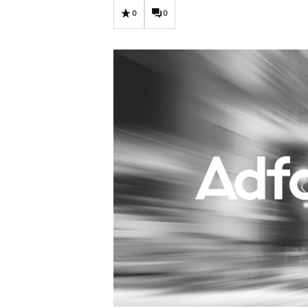
Carriere
Effectiviteit
0
0
Contentmarketing
Gedragsverand
Craft
Influencer mar
Customer Experience
Interne commu
Data & Insights
Martech