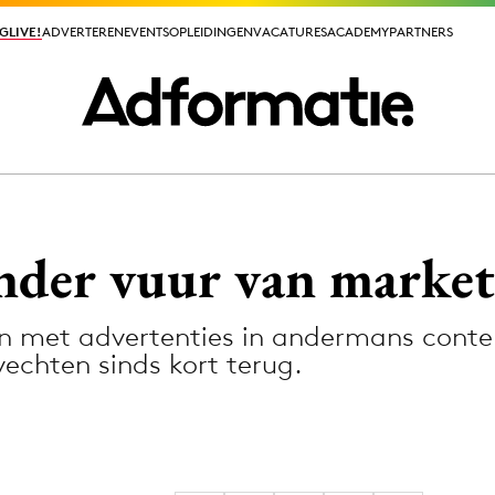
GLIVE!
GLIVE!
ADVERTEREN
ADVERTEREN
EVENTS
EVENTS
OPLEIDINGEN
OPLEIDINGEN
VACATURES
VACATURES
ACADEMY
ACADEMY
PARTNERS
PARTNERS
ieuws app
nder vuur van market
en met advertenties in andermans conte
echten sinds kort terug.
Media
ormation
Merkstrategie
PR