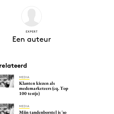
EXPERT
Een auteur
relateerd
MEDIA
Klanten kiezen als
medemarketeers (cq. Top
100 testje)
MEDIA
Mijn tandenborstel is 'so