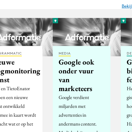
Beki
GRAMMATIC
MEDIA
DE
euwe
Google ook
G
ogmonitoring
onder vuur
b
nst
van
f
marketeers
en TietoEnator
He
en een nieuwe
Google verdient
gi
st ontwikkeld
miljarden met
ho
mee in kaart wordt
advertenties in
gr
acht wat er op het
andermans content.
Ha