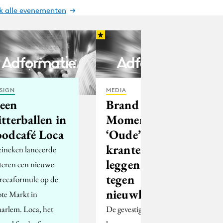
jk alle evenementen
SIGN
MEDIA
een
Brand
itterballen in
Momentum:
oodcafé Loca
‘Oude’
kranten
ineken lanceerde
leggen het af
steren een nieuwe
tegen
recaformule op de
nieuwkomers
ote Markt in
arlem. Loca, het
De gevestigde orde in de