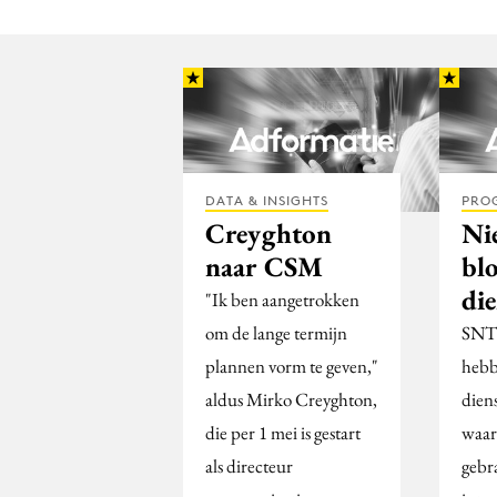
DATA & INSIGHTS
PRO
Creyghton
Ni
naar CSM
bl
die
"Ik ben aangetrokken
om de lange termijn
SNT 
plannen vorm te geven,"
hebb
aldus Mirko Creyghton,
dien
die per 1 mei is gestart
waar
als directeur
gebr