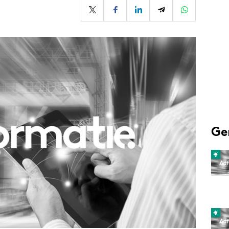
Programmatic
ering
Purpose Marketing
keting
Reputatie & crisis
nicatie
Ge