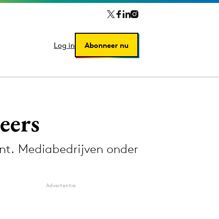
Log in
Log in
Abonneer nu
Abonneer nu
eers
nt. Mediabedrijven onder
Advertentie