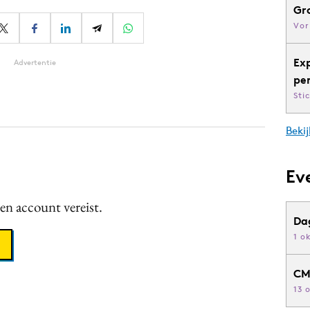
Gr
Vor
Ex
Advertentie
pe
Sti
Bekij
Ev
een account vereist.
Da
1 o
CM
13 