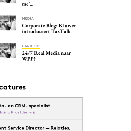
me'...
MEDIA
Corporate Blog: Kluwer
introduceert TaxTalk
CARRIERE
24/7 Real Media naar
WPP?
catures
ta- en CRM- specialist
chting Proefdiervrij
ent Service Director — Relaties,