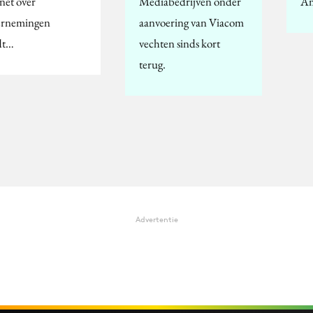
net over
Mediabedrijven onder
Am
rnemingen
aanvoering van Viacom
dt…
vechten sinds kort
terug.
Advertentie