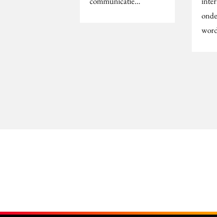
communicatie…
inter
onde
wor