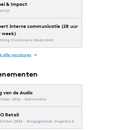
oei & Impact
mVijf
pert interne communicatie (28 uur
r week)
chting CliniClowns Nederland
k alle vacatures
enementen
g van de Audio
ktober 2026 · Adformatie
O Retail
oktober 2026 · Doopsgezinde Singelkerk