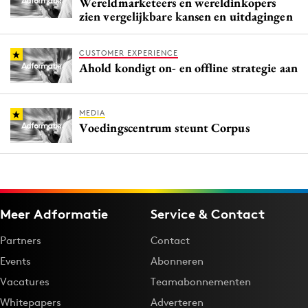
Wereldmarketeers en wereldinkopers
zien vergelijkbare kansen en uitdagingen
CUSTOMER EXPERIENCE
Ahold kondigt on- en offline strategie aan
MEDIA
Voedingscentrum steunt Corpus
Meer Adformatie
Service & Contact
Partners
Contact
Events
Abonneren
Vacatures
Teamabonnementen
Whitepapers
Adverteren