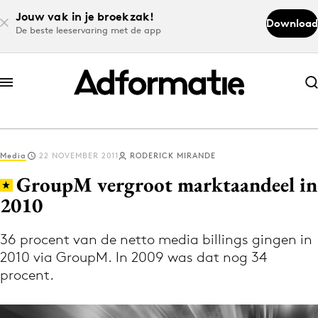
Jouw vak in je broekzak!
Download
De beste leeservaring met de app
Abonneer nu
Abonneer nu
Media
22 NOVEMBER 2011
RODERICK MIRANDE
Log in
GroupM vergroot marktaandeel in
2010
Download de app
Volg het laatste nieuws via de Adformatie
36 procent van de netto media billings gingen in
2010 via GroupM. In 2009 was dat nog 34
Nieuws app
procent.