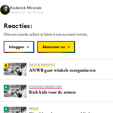
Media
Roderick Mirande
Redacteur marketing
Merkstrategie
PR
Reacties:
Programmatic
Om een reactie achter te laten is een account vereist.
Purpose Marketing
Reputatie & crisis
Inloggen
Abonneer nu
DATA & INSIGHTS
ANWB gaat winkels reorganiseren
PURPOSE MARKETING
Rich kids voor de armen
MEDIA