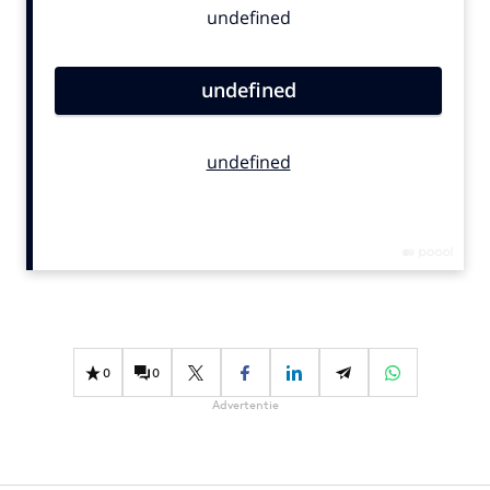
Bureaus
Campagnes
Carriere
Contentmarketing
Craft
Customer Experience
Data & Insights
Design
Digital transformation
Diversiteit
Effectiviteit
0
0
Gedragsverandering
Advertentie
Influencer marketing
Interne communicatie
Martech