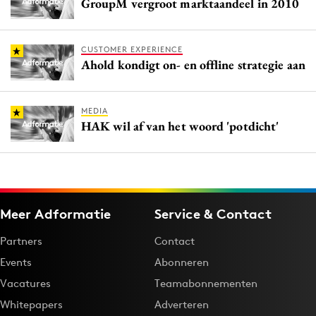
GroupM vergroot marktaandeel in 2010
CUSTOMER EXPERIENCE
Ahold kondigt on- en offline strategie aan
MEDIA
HAK wil af van het woord 'potdicht'
Meer Adformatie
Service & Contact
Partners
Contact
Events
Abonneren
Vacatures
Teamabonnementen
Whitepapers
Adverteren