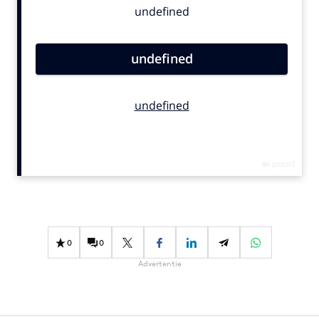
Bureaus
Campagnes
Carriere
Contentmarketing
Craft
Customer Experience
Data & Insights
Design
Digital transformation
Diversiteit
Effectiviteit
0
0
Gedragsverandering
Advertentie
Influencer marketing
Interne communicatie
Martech