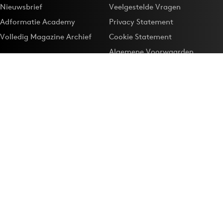
Nieuwsbrief
Veelgestelde Vragen
Adformatie Academy
Privacy Statement
Volledig Magazine Archief
Cookie Statement
Algemene Voorwaarden
Onze app
Maak Adformatie.nl je
Google-favoriet
Privacyinstellingen
Download de
Adformatie Nieuws App