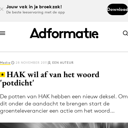
Jouw vak in je broekzak!
Download
De beste leeservaring met de app
Abonneer nu
Abonneer nu
Media
28 NOVEMBER 2011
EEN AUTEUR
Log in
HAK wil af van het woord
'potdicht'
Download de app
Volg het laatste nieuws via de Adformatie
De potten van HAK hebben een nieuw deksel. Om
dit onder de aandacht te brengen start de
Nieuws app
groenteleverancier een actie om het woord…