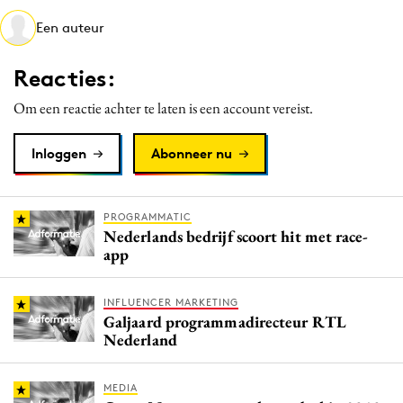
Media
Een auteur
Merkstrategie
Reacties:
PR
Programmatic
Om een reactie achter te laten is een account vereist.
Purpose Marketing
Inloggen
Abonneer nu
Reputatie & crisis
PROGRAMMATIC
Nederlands bedrijf scoort hit met race-
app
INFLUENCER MARKETING
Galjaard programmadirecteur RTL
Nederland
MEDIA