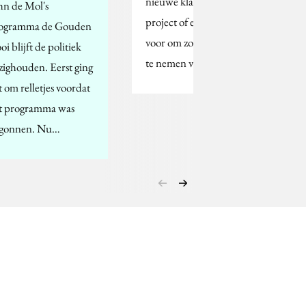
nieuwe klant, elk nieuw
hn de Mol's
project of elke nieuwe baan
ogramma de Gouden
voor om zo nu en dan eens tijd
i blijft de politiek
te nemen voor…
zighouden. Eerst ging
t om relletjes voordat
t programma was
gonnen. Nu…