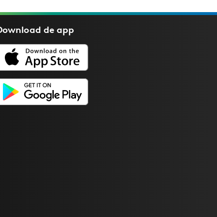
Download de
app