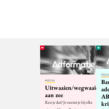
PRO
Bar
MEDIA
Uitwaaien/wegwaaien
ade
aan zee
AB
Ken je dat? Je neemt je bij elke
kri