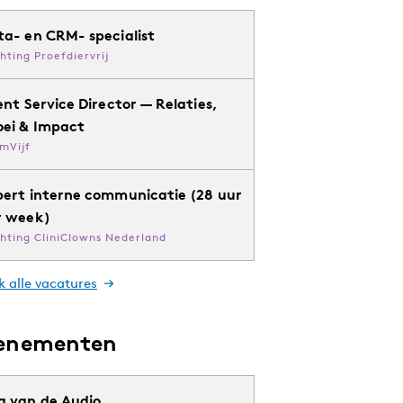
ta- en CRM- specialist
chting Proefdiervrij
ent Service Director — Relaties,
oei & Impact
mVijf
pert interne communicatie (28 uur
r week)
chting CliniClowns Nederland
k alle vacatures
enementen
g van de Audio