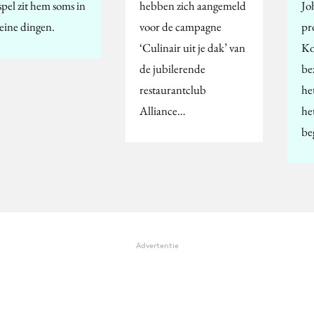
spel zit hem soms in
hebben zich aangemeld
Jo
leine dingen.
voor de campagne
pr
‘Culinair uit je dak’ van
Koo
de jubilerende
be
restaurantclub
he
Alliance…
he
be
Advertentie