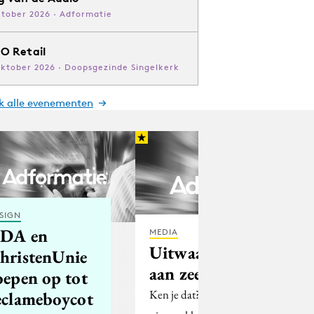
ktober 2026 · Adformatie
O Retail
oktober 2026 · Doopsgezinde Singelkerk
jk alle evenementen
SIGN
DA en
MEDIA
Uitwaaien/wegwaaien
hristenUnie
aan zee
oepen op tot
Ken je dat? Je neemt je bij elke
eclameboycot