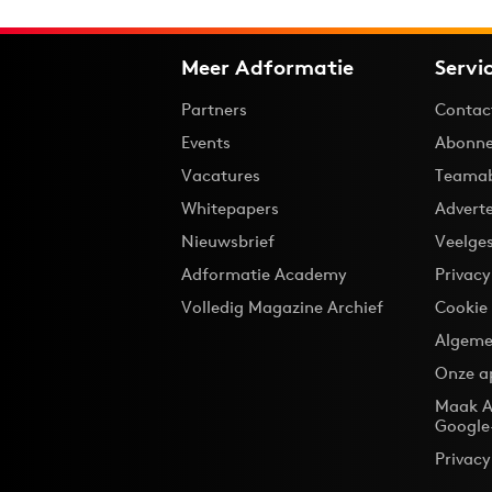
Meer Adformatie
Servi
Partners
Contac
Events
Abonne
Vacatures
Teama
Whitepapers
Advert
Nieuwsbrief
Veelge
Adformatie Academy
Privac
Volledig Magazine Archief
Cookie
Algeme
Onze a
Maak A
Google
Privacy