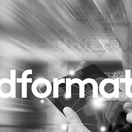
Programmatic
ering
Purpose Marketing
keting
Reputatie & crisis
nicatie