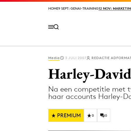
HOME
HOME
9 SEPT: GENAI-TRAINING
9 SEPT: GENAI-TRAINING
12 NOV: MARKETIN
12 NOV: MARKETIN
Media
3 JULI 2007
REDACTIE ADFORMAT
Volg het laatste nieuws via de Adformatie N
Harley-David
Na een competitie met t
Topics
haar accounts Harley-Da
Artificial Intelligence
Design
Bureaus
Digital transf
PREMIUM
0
0
Campagnes
Diversiteit