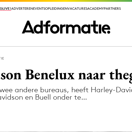
GLIVE!
GLIVE!
ADVERTEREN
ADVERTEREN
EVENTS
EVENTS
OPLEIDINGEN
OPLEIDINGEN
VACATURES
VACATURES
ACADEMY
ACADEMY
PARTNERS
PARTNERS
IE
ieuws app
son Benelux naar the
wee andere bureaus, heeft Harley-Davi
vidson en Buell onder te…
Media
ormation
Merkstrategie
PR