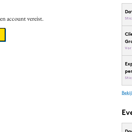
Da
een account vereist.
Sti
Cli
Gr
Vor
Ex
pe
Sti
Bekij
Ev
Da