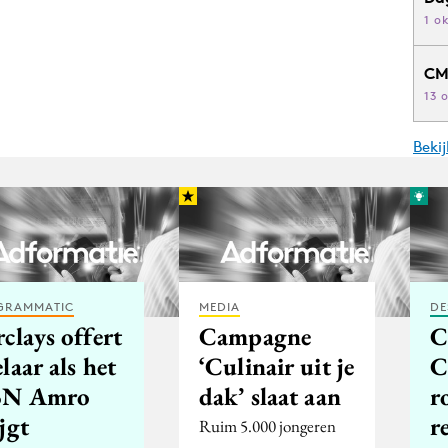
1 o
CM
13 
Beki
GRAMMATIC
MEDIA
DE
clays offert
Campagne
C
laar als het
‘Culinair uit je
C
N Amro
dak’ slaat aan
r
jgt
r
Ruim 5.000 jongeren