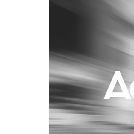
Carriere
Effectiviteit
Contentmarketing
Gedragsverand
Craft
Influencer mar
Customer Experience
Interne commu
Data & Insights
Martech