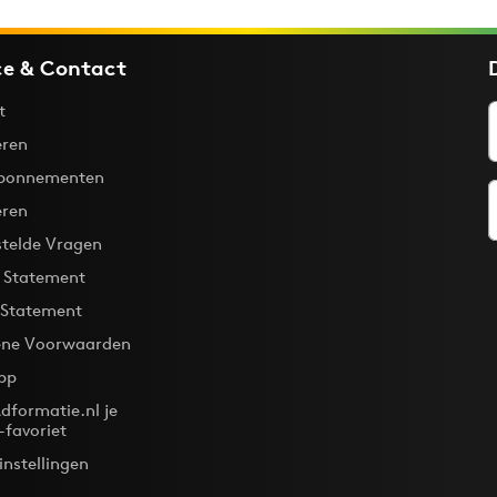
ce & Contact
t
ren
bonnementen
eren
stelde Vragen
y Statement
 Statement
ne Voorwaarden
pp
dformatie.nl je
-favoriet
instellingen