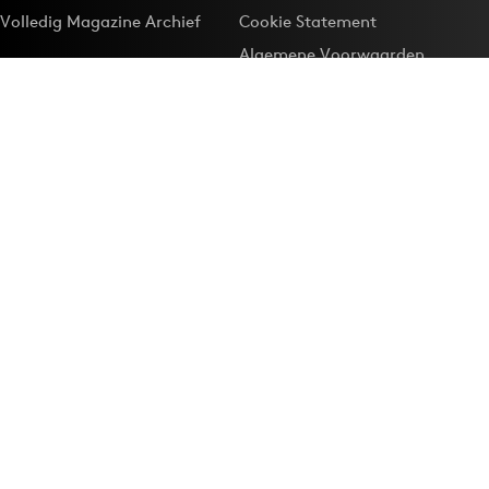
Volledig Magazine Archief
Cookie Statement
Algemene Voorwaarden
Onze app
Maak Adformatie.nl je
Google-favoriet
Privacyinstellingen
Download de
Adformatie Nieuws App