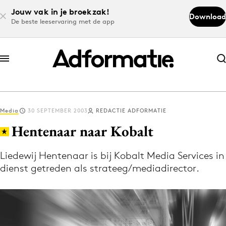
Jouw vak in je broekzak!
Download
De beste leeservaring met de app
Abonneer nu
Abonneer nu
Media
30 SEPTEMBER 2003
REDACTIE ADFORMATIE
Log in
Hentenaar naar Kobalt
Liedewij Hentenaar is bij Kobalt Media Services in
Download de app
dienst getreden als strateeg/mediadirector.
Volg het laatste nieuws via de Adformatie
Nieuws app