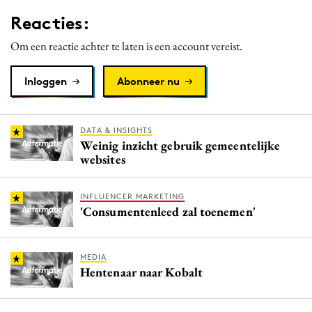
Media
Reacties:
Merkstrategie
Om een reactie achter te laten is een account vereist.
PR
Programmatic
Inloggen
Abonneer nu
Purpose Marketing
Reputatie & crisis
DATA & INSIGHTS
Weinig inzicht gebruik gemeentelijke
websites
INFLUENCER MARKETING
'Consumentenleed zal toenemen'
MEDIA
Hentenaar naar Kobalt