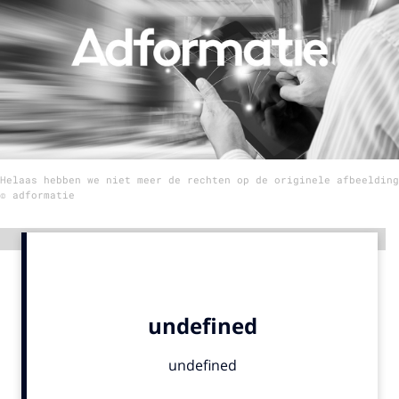
Menu
Home
9 sept: GenAI-training
12 nov: MarketingLive!
Helaas hebben we niet meer de rechten op de originele afbeelding
Adverteren
© adformatie
Events
Opleidingen
Advertentie
Vacatures
Academy
Partners
Topics
Artificial Intelligence