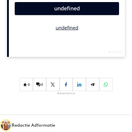
Bureaus
Campagnes
Carriere
Contentmarketing
Craft
Customer Experience
Data & Insights
Design
Digital transformation
0
0
Diversiteit
Advertentie
Effectiviteit
Gedragsverandering
Influencer marketing
Interne communicatie
Redactie Adformatie
Martech