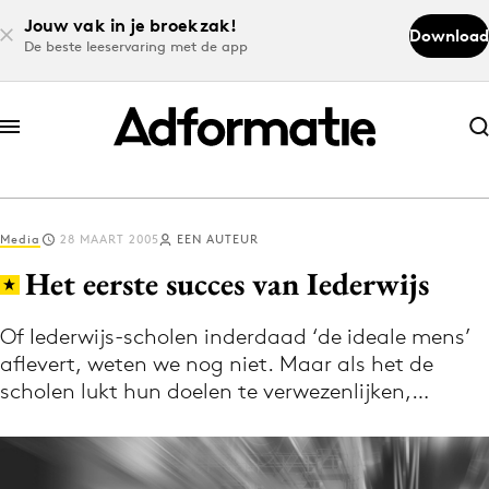
Jouw vak in je broekzak!
Download
De beste leeservaring met de app
Abonneer nu
Abonneer nu
Media
28 MAART 2005
EEN AUTEUR
Log in
Het eerste succes van Iederwijs
Of Iederwijs-scholen inderdaad ‘de ideale mens’
Download de app
aflevert, weten we nog niet. Maar als het de
Volg het laatste nieuws via de Adformatie
scholen lukt hun doelen te verwezenlijken,…
Nieuws app