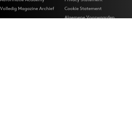
Volledig Magazine Archief
Cookie Statement
Algemene Voorwaarden
Onze app
Maak Adformatie.nl je
Google-favoriet
Privacyinstellingen
Download de
Adformatie Nieuws App