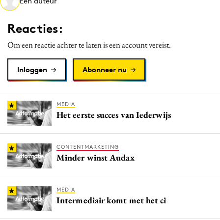
Een auteur
Media
Merkstrategie
Reacties:
PR
Om een reactie achter te laten is een account vereist.
Programmatic
Purpose Marketing
Inloggen
Abonneer nu
Reputatie & crisis
MEDIA
Het eerste succes van Iederwijs
CONTENTMARKETING
Minder winst Audax
MEDIA
Intermediair komt met het ci