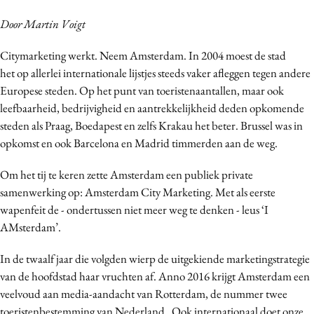
Bureaus
Door Martin Voigt
Campagnes
Citymarketing werkt. Neem Amsterdam. In 2004 moest de stad
Carriere
het op allerlei internationale lijstjes steeds vaker afleggen tegen andere
Contentmarketing
Europese steden. Op het punt van toeristenaantallen, maar ook
Craft
leefbaarheid, bedrijvigheid en aantrekkelijkheid deden opkomende
Customer Experience
steden als Praag, Boedapest en zelfs Krakau het beter. Brussel was in
Data & Insights
opkomst en ook Barcelona en Madrid timmerden aan de weg.
Design
Om het tij te keren zette Amsterdam een publiek private
Digital transformation
samenwerking op: Amsterdam City Marketing. Met als eerste
Diversiteit
wapenfeit de - ondertussen niet meer weg te denken - leus ‘I
Effectiviteit
AMsterdam’.
Gedragsverandering
In de twaalf jaar die volgden wierp de uitgekiende marketingstrategie
Influencer marketing
van de hoofdstad haar vruchten af. Anno 2016 krijgt Amsterdam een
Interne communicatie
veelvoud aan media-aandacht van Rotterdam, de nummer twee
Martech
toeristenbestemming van Nederland. Ook internationaal doet onze