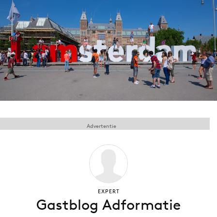
Menu
Home
9 sept: GenAI-training
12 nov: MarketingLive!
Adverteren
Events
Advertentie
Opleidingen
Vacatures
Academy
Partners
Topics
EXPERT
Gastblog Adformatie
Artificial Intelligence