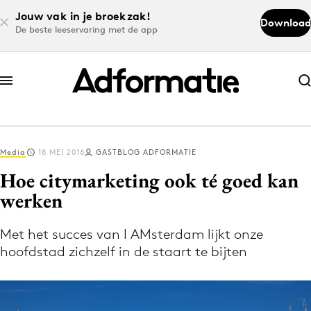
Jouw vak in je broekzak!
Download
De beste leeservaring met de app
Abonneer nu
Abonneer nu
Media
18 MEI 2016
GASTBLOG ADFORMATIE
Log in
Hoe citymarketing ook té goed kan
werken
Download de app
Volg het laatste nieuws via de Adformatie
Met het succes van I AMsterdam lijkt onze
hoofdstad zichzelf in de staart te bijten
Nieuws app