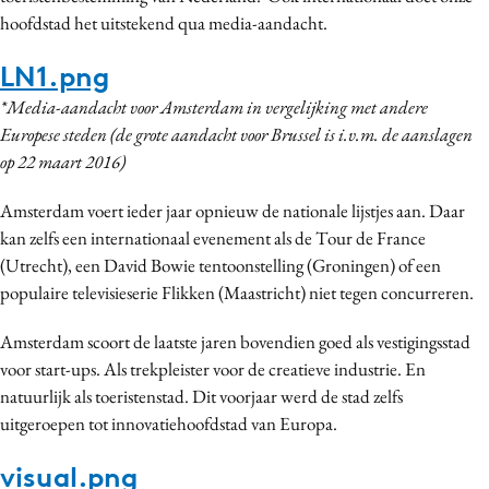
hoofdstad het uitstekend qua media-aandacht.
Media
Merkstrategie
LN1.png
PR
*Media-aandacht voor Amsterdam in vergelijking met andere
Programmatic
Europese steden (de grote aandacht voor Brussel is i.v.m. de aanslagen
Purpose Marketing
op 22 maart 2016)
Reputatie & crisis
Amsterdam voert ieder jaar opnieuw de nationale lijstjes aan. Daar
kan zelfs een internationaal evenement als de Tour de France
(Utrecht), een David Bowie tentoonstelling (Groningen) of een
populaire televisieserie Flikken (Maastricht) niet tegen concurreren.
Amsterdam scoort de laatste jaren bovendien goed als vestigingsstad
voor start-ups. Als trekpleister voor de creatieve industrie. En
natuurlijk als toeristenstad. Dit voorjaar werd de stad zelfs
uitgeroepen tot innovatiehoofdstad van Europa.
visual.png